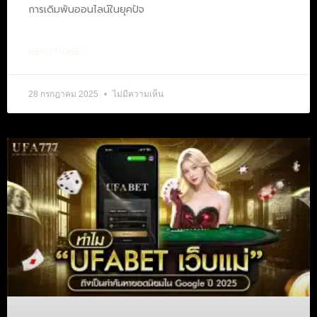
การเดิมพันออนไลน์ในยุคปัจ
READ MORE »
28 กรกฎาคม 2025
ไม่มีความเห็น