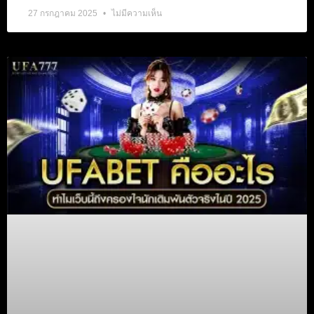
27 กรกฎาคม 2025
ไม่มีความเห็น