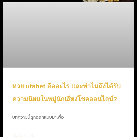
หวย ufabet คืออะไร และทำไมถึงได้รับ
ความนิยมในหมู่นักเสี่ยงโชคออนไลน์?
บทความนี้ถูกออกแบบมาเพื่อ
READ MORE »