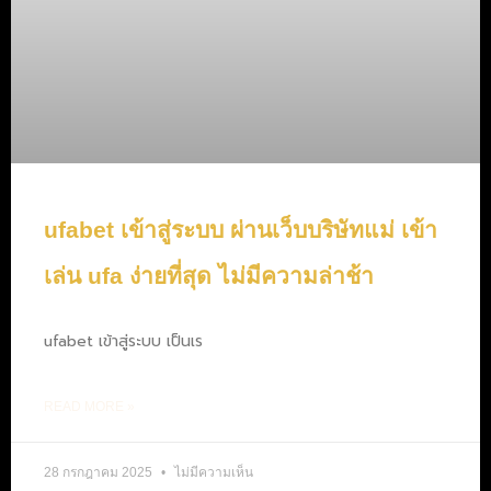
ufabet เข้าสู่ระบบ ผ่านเว็บบริษัทแม่ เข้า
เล่น ufa ง่ายที่สุด ไม่มีความล่าช้า
ufabet เข้าสู่ระบบ เป็นเร
READ MORE »
28 กรกฎาคม 2025
ไม่มีความเห็น