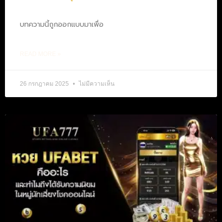
บทความนี้ถูกออกแบบมาเพื่อ
READ MORE »
26 กรกฎาคม 2025
ไม่มีความเห็น