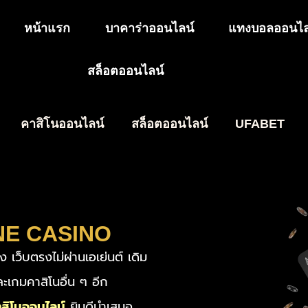
หน้าแรก
บาคาร่าออนไลน์
แทงบอลออนไล
สล็อตออนไลน์
คาสิโนออนไลน์
สล็อตออนไลน์
UFABET
NE CASINO
 เว็บตรงไม่ผ่านเอเย่นต์ เดิม
ะเกมคาสิโนอื่น ๆ อีก
าสิโนออนไลน์
ยินดีนำเสนอ