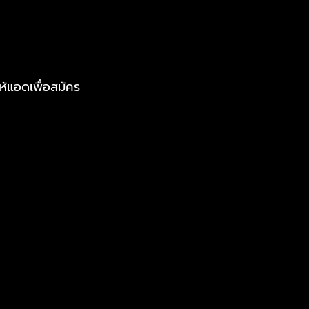
ห้แอดเพื่อสมัคร