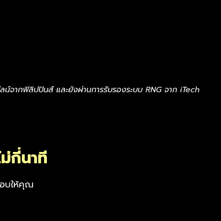
จากฟิลิปปินส์ และยังผ่านการรับรองระบบ RNG จาก iTech
กี่นาที
ตอบให้คุณ