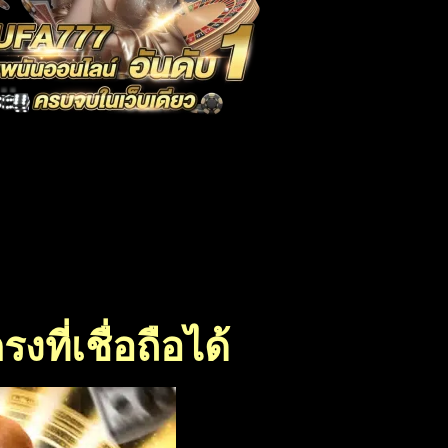
ที่เชื่อถือได้