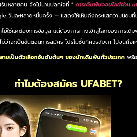
รับหลายคน จึงไม่น่าแปลกใจที่ ”
การเดิมพันออนไลน์ผ่าน u
e วันละหลายหมื่นครั้ง — แสดงให้เห็นถึงกระแสความนิยมที่เ
ใช่แค่ต้องการข้อมูล แต่ต้องการทางเข้าสู่โลกของการเดิมพันท
ม่ว่าจะเป็นขั้นตอนการสมัคร โปรโมชั่นที่ควรจับตา ไปจนถึงเ
ายเป็นตัวเลือกอันดับต้นๆ ของนักเดิมพันทั่วประเทศ
พร้อม
ทำไมต้องสมัคร UFABET?