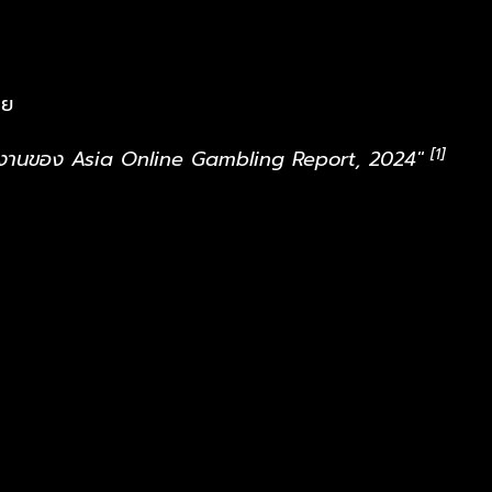
ีย
[1]
งานของ Asia Online Gambling Report, 2024″