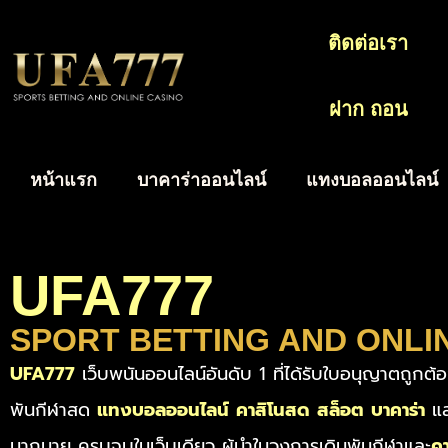
ติดต่อเรา
ฝาก ถอน
หน้าแรก
บาคาร่าออนไลน์
แทงบอลออนไลน์
UFA777
SPORT BETTING AND ONLI
UFA777
เว็บพนันออนไลน์อันดับ 1 ที่ได้รับใบอนุญาตถูกต้อง
พันกีฬาสด
แทงบอลออนไลน์
คาสิโนสด
สล็อต
บาคาร่า
แล
มากมาย ครบจบในเว็บเดียว ผู้นำในวงการเดิมพันกีฬาและ
ค