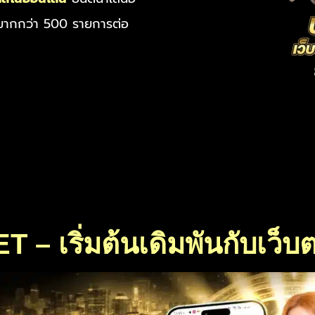
ามากกว่า 500 รายการต่อ
– เริ่มต้นเดิมพันกับเว็บตรง