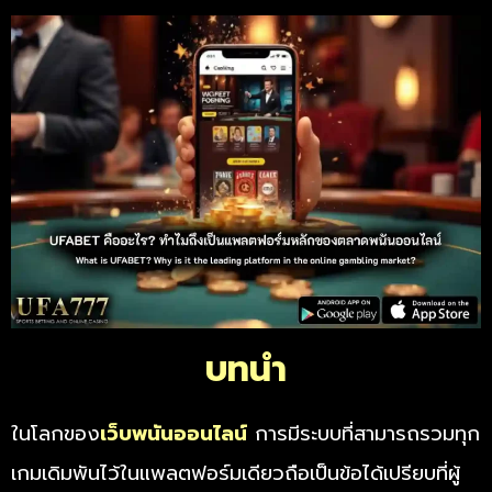
บทนำ
ในโลกของ
เว็บพนันออนไลน์
การมีระบบที่สามารถรวมทุก
เกมเดิมพันไว้ในแพลตฟอร์มเดียวถือเป็นข้อได้เปรียบที่ผู้