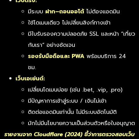
เว็บตรง:
มีระบบ
ฝาก–ถอนออโต้
ไม่ต้องแอดมิน
ใช้โดเมนเดียว ไม่เปลี่ยนลิงก์ทางเข้า
มีใบรับรองความปลอดภัย SSL และหน้า “เกี่ยว
กับเรา” อย่างชัดเจน
รองรับมือถือและ PWA
พร้อมบริการ 24
ชม.
เว็บเอเย่นต์:
เปลี่ยนโดเมนบ่อย (เช่น .bet, .vip, .pro)
มีปัญหาการเข้าสู่ระบบ / เงินไม่เข้า
ติดต่อแอดมินเท่านั้น ไม่มีระบบอัตโนมัติ
มักไม่มีนโยบายความเป็นส่วนตัวหรือใบอนุญาต
รายงานจาก Cloudflare (2024) ชี้ว่าการตรวจสอบเว็บ