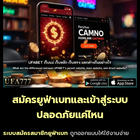
สมัคร
ยูฟ่าเบท
และเข้าสู่ระบบ
ปลอดภัยแค่ไหน
ระบบสมัครสมาชิก
ยูฟ่าเบท
ถูกออกแบบให้ใช้งานง่าย