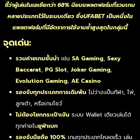
ชี้ว่าผู้เล่นในเอเชียกว่า 68% นิยมแพลตฟอร์มที่รวมเกม
หลายประเภทไว้ในระบบเดียว ซึ่งUFABET เป็นหนึ่งใน
แพลตฟอร์มที่มีอัตราการใช้งานซ้ำสูงสุดในกลุ่มนี้
จุดเด่น:
รวมค่ายเกมชั้นนำ
เช่น
SA Gaming
,
Sexy
Baccarat
,
PG Slot
,
Joker Gaming
,
Evolution Gaming
,
AE Casino
รองรับทุกประเภทการเดิมพัน
ไม่ว่าจะเป็นกีฬา, ไพ่,
ลูกเต๋า, หรือเกมโชว์
ไม่ต้องโยกกระเป๋าเงิน
ระบบ Wallet เดียวเล่นได้
ทุกค่ายใน
ยูฟ่าเบท
รองรับมือถือ 100%
เกมทุกประเภทโหลดเร็ว เล่น