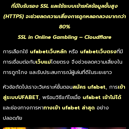
ที่มีใบรับรอง SSL และใช้ระบบเข้ารหัสข้อมูลขั้นสูง
(HTTPS) จะช่วยลดความเสี่ยงการถูกหลอกลวงมากกว่า
80%
SSL in Online Gambling – Cloudflare
การเลือกใช้
ufabetเว็บหลัก
หรือ
ufabetเว็บตรง
ที่มี
การเชื่อมต่อกับ
เว็บแม่
โดยตรง จึงช่วยลดความเสี่ยงใน
การถูกโกง และรับประสบการณ์ผู้เล่นที่ดีในระยะยาว
หัวข้อถัดไปเราจะวิเคราะห์ขั้นตอน
สมัคร ufabet
, การ
เข้า
สู่ระบบUFABET
, พร้อมวิธีแก้ไขเมื่อ
ufabet เข้าไม่ได้
และช่องทางการหา
ทางเข้า ufabet ล่าสุด
อย่าง
ปลอดภัย