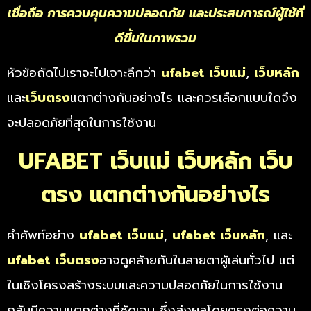
เชื่อถือ การควบคุมความปลอดภัย และประสบการณ์ผู้ใช้ที่
ดีขึ้นในภาพรวม
หัวข้อถัดไปเราจะไปเจาะลึกว่า
ufabet เว็บแม่
,
เว็บหลัก
และ
เว็บตรง
แตกต่างกันอย่างไร และควรเลือกแบบใดจึง
จะปลอดภัยที่สุดในการใช้งาน
UFABET เว็บแม่ เว็บหลัก เว็บ
ตรง แตกต่างกันอย่างไร
คำศัพท์อย่าง
ufabet เว็บแม่
,
ufabet เว็บหลัก
, และ
ufabet เว็บตรง
อาจดูคล้ายกันในสายตาผู้เล่นทั่วไป แต่
ในเชิงโครงสร้างระบบและความปลอดภัยในการใช้งาน
กลับมีความแตกต่างที่ชัดเจน ซึ่งส่งผลโดยตรงต่อความ