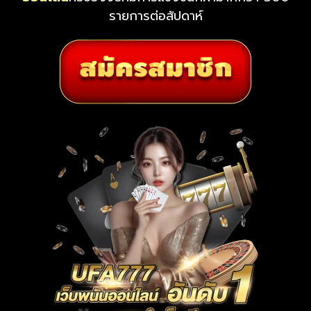
รายการต่อสัปดาห์