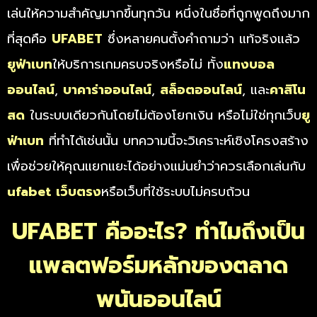
เล่นให้ความสำคัญมากขึ้นทุกวัน หนึ่งในชื่อที่ถูกพูดถึงมาก
ที่สุดคือ
UFABET
ซึ่งหลายคนตั้งคำถามว่า แท้จริงแล้ว
ยูฟ่าเบท
ให้บริการเกมครบจริงหรือไม่ ทั้ง
แทงบอล
ออนไลน์
,
บาคาร่าออนไลน์
,
สล็อตออนไลน์
, และ
คาสิโน
สด
ในระบบเดียวกันโดยไม่ต้องโยกเงิน หรือไม่ใช่ทุกเว็บ
ยู
ฟ่าเบท
ที่ทำได้เช่นนั้น บทความนี้จะวิเคราะห์เชิงโครงสร้าง
เพื่อช่วยให้คุณแยกแยะได้อย่างแม่นยำว่าควรเลือกเล่นกับ
ufabet เว็บตรง
หรือเว็บที่ใช้ระบบไม่ครบถ้วน
UFABET คืออะไร? ทำไมถึงเป็น
แพลตฟอร์มหลักของตลาด
พนันออนไลน์