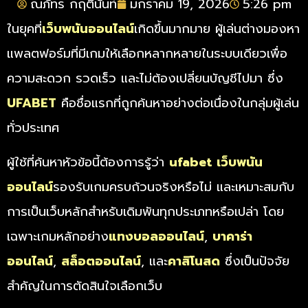
ณภัทร กฤตินันท์
มกราคม 19, 2026
5:26 pm
ในยุคที่
เว็บพนันออนไลน์
เกิดขึ้นมากมาย ผู้เล่นต่างมองหา
แพลตฟอร์มที่มีเกมให้เลือกหลากหลายในระบบเดียวเพื่อ
ความสะดวก รวดเร็ว และไม่ต้องเปลี่ยนบัญชีไปมา ซึ่ง
UFABET
คือชื่อแรกที่ถูกค้นหาอย่างต่อเนื่องในกลุ่มผู้เล่น
ทั่วประเทศ
ผู้ใช้ที่ค้นหาหัวข้อนี้ต้องการรู้ว่า
ufabet เว็บพนัน
ออนไลน์
รองรับเกมครบถ้วนจริงหรือไม่ และเหมาะสมกับ
การเป็นเว็บหลักสำหรับเดิมพันทุกประเภทหรือเปล่า โดย
เฉพาะเกมหลักอย่าง
แทงบอลออนไลน์
,
บาคาร่า
ออนไลน์
,
สล็อตออนไลน์
, และ
คาสิโนสด
ซึ่งเป็นปัจจัย
สำคัญในการตัดสินใจเลือกเว็บ