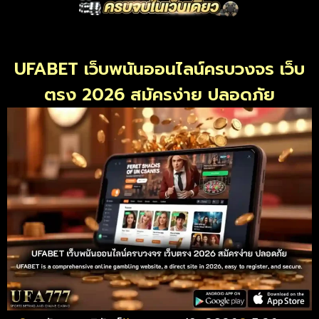
UFABET เว็บพนันออนไลน์ครบวงจร เว็บ
ตรง 2026 สมัครง่าย ปลอดภัย