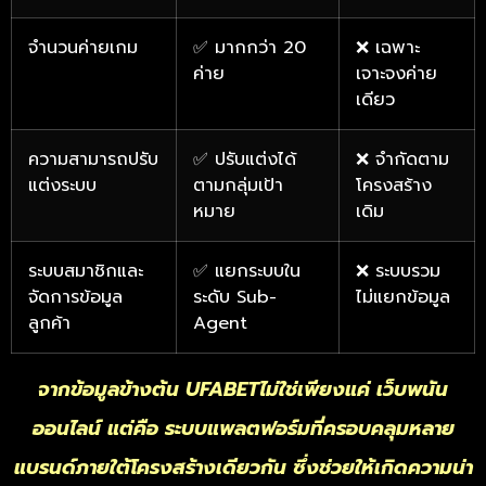
จำนวนค่ายเกม
✅ มากกว่า 20
❌ เฉพาะ
ค่าย
เจาะจงค่าย
เดียว
ความสามารถปรับ
✅ ปรับแต่งได้
❌ จำกัดตาม
แต่งระบบ
ตามกลุ่มเป้า
โครงสร้าง
หมาย
เดิม
ระบบสมาชิกและ
✅ แยกระบบใน
❌ ระบบรวม
จัดการข้อมูล
ระดับ Sub-
ไม่แยกข้อมูล
ลูกค้า
Agent
จากข้อมูลข้างต้น UFABETไม่ใช่เพียงแค่ เว็บพนัน
ออนไลน์ แต่คือ ระบบแพลตฟอร์มที่ครอบคลุมหลาย
แบรนด์ภายใต้โครงสร้างเดียวกัน ซึ่งช่วยให้เกิดความน่า