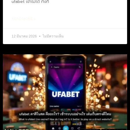
ufabet เข้าไม่ได้ ทั้งที่
READ MORE »
12 มีนาคม 2026
ไม่มีความเห็น