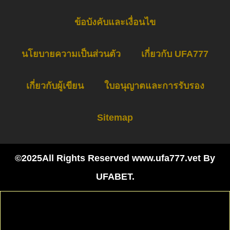
ข้อบังคับและเงื่อนไข
นโยบายความเป็นส่วนตัว
เกี่ยวกับ UFA777
เกี่ยวกับผู้เขียน
ใบอนุญาตและการรับรอง
Sitemap
©2025All Rights Reserved
www.ufa777.vet
By
UFABET.
โปรโมชั่น
สมัครสมาชิก
ฝาก ถอน
ติดต่อเรา