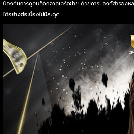
ป้องกันการถูกบล็อกจากเครือข่าย ด้วยการมีลิงก์สำรองหลายช
ได้อย่างต่อเนื่องไม่มีสะดุด