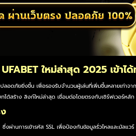
 UFABET ใหม่ล่าสุด 2025 เข้าได
อดภัยยิ่งขึ้น เพื่อรองรับจำนวนผู้เล่นที่เพิ่มขึ้นหลายเท่
เบทได้สร้าง ลิงก์ใหม่ล่าสุด เชื่อมต่อโดยตรงกับเซิร์ฟเวอร์หลั
รง
ึ่งผ่านการเข้ารหัส SSL เพื่อป้องกันข้อมูลรั่วไหลและมัลแวร์