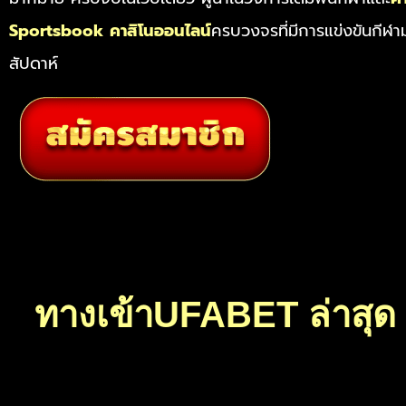
Sportsbook
คาสิโนออนไลน์
ครบวงจรที่มีการแข่งขันกีฬ
สัปดาห์
ทางเข้าUFABET ล่าสุด 2