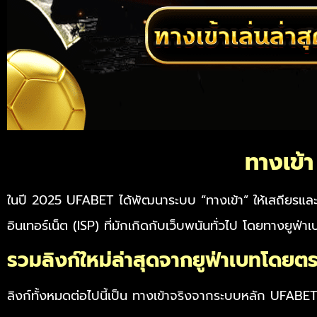
ทางเข้า
ในปี 2025 UFABET ได้พัฒนาระบบ “ทางเข้า” ให้เสถียรและปล
อินเทอร์เน็ต (ISP) ที่มักเกิดกับเว็บพนันทั่วไป โดยทางยูฟ่า
รวมลิงก์ใหม่ล่าสุดจากยูฟ่าเบทโดยต
ลิงก์ทั้งหมดต่อไปนี้เป็น ทางเข้าจริงจากระบบหลัก UFABET ซ