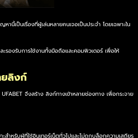
ัญหานี้เป็นเรื่องที่ผู้เล่นหลายคนเจอเป็นประจำ โดยเฉพาะใน
ละรองรับการใช้งานทั้งมือถือและคอมพิวเตอร์ เพื่อให้
ยลิงก์
านี้ UFABET จึงสร้าง ลิงก์ทางเข้าหลายช่องทาง เพื่อกระจาย
ำหรับผู้ที่ใช้อินเทอร์เน็ตทั่วไปและไม่ถูกบล็อกความเสถียร