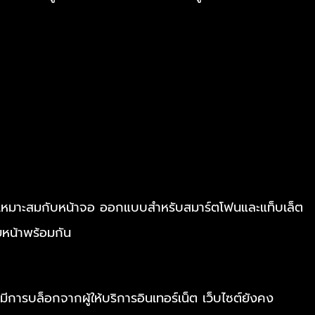
้เหมาะสมกับหน้าจอ ออกแบบสำหรับสมาร์ตโฟนและแท็บเล็ต
ยหน้าพร้อมกัน
การบล็อกจากผู้ให้บริการอินเทอร์เน็ต เว็บไซต์ยังคง