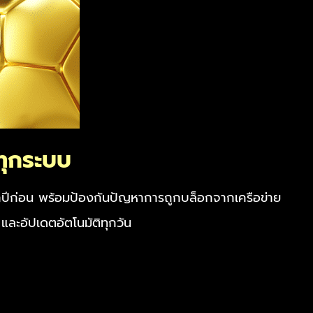
้ทุกระบบ
าจากปีก่อน พร้อมป้องกันปัญหาการถูกบล็อกจากเครือข่าย
ก และอัปเดตอัตโนมัติทุกวัน