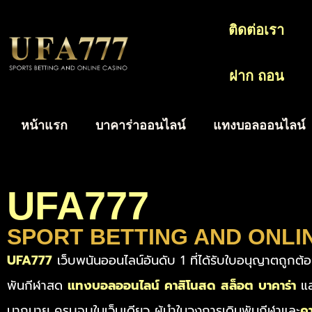
ติดต่อเรา
ฝาก ถอน
หน้าแรก
บาคาร่าออนไลน์
แทงบอลออนไลน์
UFA777
SPORT BETTING AND ONLI
UFA777
เว็บพนันออนไลน์อันดับ 1 ที่ได้รับใบอนุญาตถูกต้อง
พันกีฬาสด
แทงบอลออนไลน์
คาสิโนสด
สล็อต
บาคาร่า
แล
มากมาย ครบจบในเว็บเดียว ผู้นำในวงการเดิมพันกีฬาและ
ค