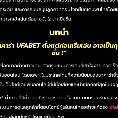
สถียร การถ่ายทอดสดจากคาสิโนจริงที่ให้บรรยากาศสมจริง นอ
ะดับ และการสนับสนุนลูกค้าที่ตอบโจทย์นักเดิมพันไทยโดยเฉพ
ารถเข้าเล่นได้อย่างมั่นใจมากยิ่งขึ้น
บทนำ
ง บาคาร่า UFABET ตั้งแต่ก่อนเริ่มเล่น อาจเป
ขึ้น !”
่วโลกมาอย่างยาวนาน ด้วยรูปแบบการเล่นที่เข้าใจง่าย รวดเร็ว
ิมพันออนไลน์ โดยเฉพาะในประเทศไทยที่ความนิยมของบาคาร่ายิ่ง
ว็บไซต์เดิมพันออนไลน์ที่มีชื่อเสียงและน่าเชื่อถือที่สุดในปัจจ
นไทย? คำถามนี้มีคำตอบที่หลากหลาย ตั้งแต่ความครบครันขอ
ระบบการดูแลลูกค้าที่ตอบโจทย์ผู้เล่นคนไทยอย่างแท้จริง
ufa
กับผู้เล่นทั้งหน้าใหม่และมืออาชีพ