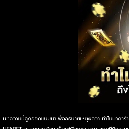
บทความนี้ถูกออกแบบมาเพื่ออธิบายเหตุผลว่า ทำไมบาคาร่า uf