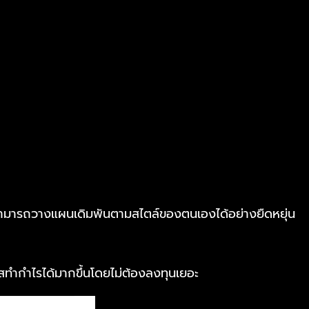
 ต่างสามารถวางแผนเดิมพันตามสไตล์ของตนเองได้อย่างยืดหยุ่น
าสทำกำไรได้มากขึ้นโดยไม่ต้องลงทุนเยอะ