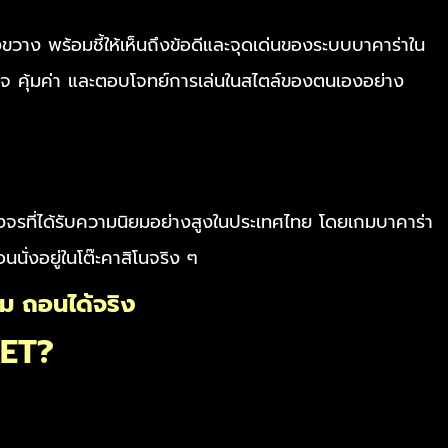
วาง พร้อมชี้ให้เห็นถึงข้อดีและจุดเด่นของระบบบาคาร่าใน
ั่นใจ คุ้มค่า และตอบโจทย์การเล่นในสไตล์ของตนเองอย่าง
จรที่ได้รับความนิยมอย่างสูงในประเทศไทย โดยเกมบาคาร่า
ั่งอยู่ในโต๊ะคาสิโนจริง ๆ
เกม ถอนได้จริง
BET?