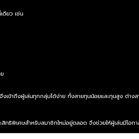
เดียว เช่น
ลย
 จึงเข้าถึงผู้เล่นทุกกลุ่มได้ง่าย ทั้งสายทุนน้อยและทุนสูง
สิทธิพิเศษสำหรับสมาชิกใหม่อยู่ตลอด จึงช่วยให้ผู้เล่นมีโอก