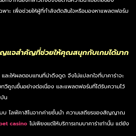
กจากนี้ยังกล่าวถึงปัจจัยด้านความน่าเชื่อถือของ
าะ เพื่อช่วยให้ผู้ที่กำลังตัดสินใจหรือมองหาแพลตฟอร์ม
็นกุญแจสำคัญที่ช่วยให้คุณสนุกกับเกมได้มาก
 และให้ผลตอบแทนที่น่าดึงดูด จึงไม่แปลกใจที่บาคาร่าจะ
ทวีคูณขึ้นอย่างต่อเนื่อง และแพลตฟอร์มที่ได้รับความไว้
ุบัน
งระบบ ไลฟ์คาสิโนจากค่ายชั้นนำ ความเสถียรของสัญญาณ
bet casino
ไม่เพียงแต่ให้บริการเกมบาคาร่าเท่านั้น แต่ยัง