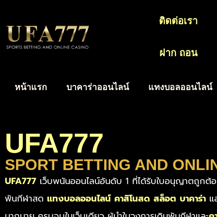
ติดต่อเรา
ฝาก ถอน
หน้าแรก
บาคาร่าออนไลน์
แทงบอลออนไลน์
UFA777
SPORT BETTING AND ONLI
UFA777
เว็บพนันออนไลน์อันดับ 1 ที่ได้รับใบอนุญาตถูกต้อง
พันกีฬาสด
แทงบอลออนไลน์
คาสิโนสด
สล็อต
บาคาร่า
แล
มากมาย ครบจบในเว็บเดียว ผู้นำในวงการเดิมพันกีฬาและ
ค