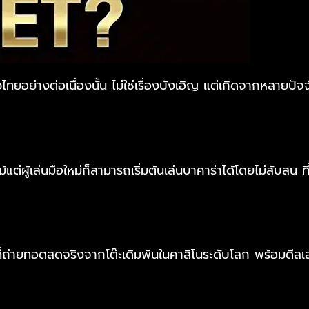
ไทยอย่างต่อเนื่องนั้น ไม่ใช่เรื่องบังเอิญ แต่เกิดจากหลายปั
่ผู้เล่นมือใหม่ก็สามารถเริ่มต้นเล่นบาคาร่าได้โดยไม่สับสน 
ถ่ายทอดสดจริงจากโต๊ะเดิมพันในคาสิโนระดับโลก พร้อมดีลเลอ