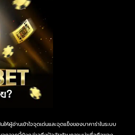
ให้ผู้อ่านเข้าใจจุดเด่นและจุดแข็งของบาคาร่าในระบบ