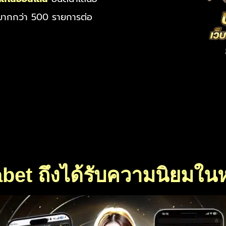
ามากกว่า 500 รายการต่อ
bet ถึงได้รับความนิยมในหม