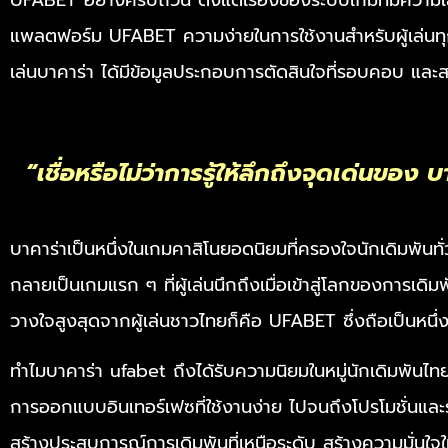
UFABET อย่างครบถ้วน ตั้งแต่เรื่องของระบบเกมที่มีความเ
แพลตฟอร์ม UFABET ความง่ายในการใช้งานสำหรับผู้เล่นทุกร
เล่นบาคาร่า ได้มีข้อมูลประกอบการตัดสินใจที่รอบคอบ และสาม
“เชื่อหรือไม่ว่าการรู้ให้ลึกถึงจุดเด่นขอ
บาคาร่าเป็นหนึ่งในเกมคาสิโนยอดนิยมที่ครองใจนักเดิมพันทั
กลายเป็นเกมแรก ๆ ที่ผู้เล่นนึกถึงเมื่อเข้าสู่โลกของการเด
วางใจสูงสุดจากผู้เล่นชาวไทยก็คือ UFABET ซึ่งถือเป็นหนึ่งในเ
ทำไมบาคาร่า ufabet ถึงได้รับความนิยมในหมู่นักเดิมพั
การออกแบบอินเทอร์เฟซที่ใช้งานง่าย ไปจนถึงโปรโมชั่นและ
สร้างประสบการณ์การเดิมพันที่เหนือระดับ สร้างความมั่นใจให้