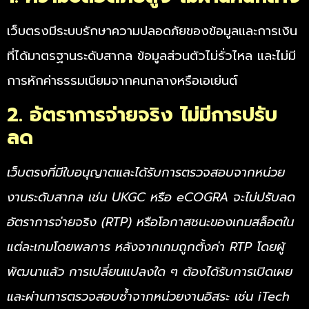
เว็บตรงมีระบบรักษาความปลอดภัยของข้อมูลและการเงิน
ที่ได้มาตรฐานระดับสากล ข้อมูลส่วนตัวไม่รั่วไหล และไม่มี
การหักค่าธรรมเนียมจากคนกลางหรือเอเย่นต์
2. อัตราการจ่ายจริง ไม่มีการปรับ
ลด
เว็บตรงที่มีใบอนุญาตและได้รับการตรวจสอบจากหน่วย
งานระดับสากล เช่น UKGC หรือ eCOGRA จะไม่ปรับลด
อัตราการจ่ายจริง (RTP) หรือโอกาสชนะของเกมสล็อตใน
แต่ละเกมโดยพลการ หลังจากเกมถูกตั้งค่า RTP โดยผู้
พัฒนาแล้ว การเปลี่ยนแปลงใด ๆ ต้องได้รับการเปิดเผย
และผ่านการตรวจสอบซ้ำจากหน่วยงานอิสระ เช่น iTech