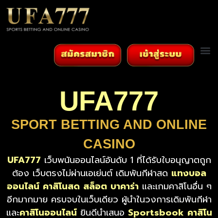
บาคาร่
แทงบอล
คาสิโน
สล็อต
UFA777
SPORT BETTING AND ONLINE
CASINO
UFA777
เว็บพนันออนไลน์อันดับ 1 ที่ได้รับใบอนุญาตถูก
ต้อง เว็บตรงไม่ผ่านเอเย่นต์ เดิมพันกีฬาสด
แทงบอล
ออนไลน์
คาสิโนสด
สล็อต
บาคาร่า
และเกมคาสิโนอื่น ๆ
อีกมากมาย ครบจบในเว็บเดียว ผู้นำในวงการเดิมพันกีฬา
และ
คาสิโนออนไลน์
ยินดีนำเสนอ
Sportsbook
คาสิโน