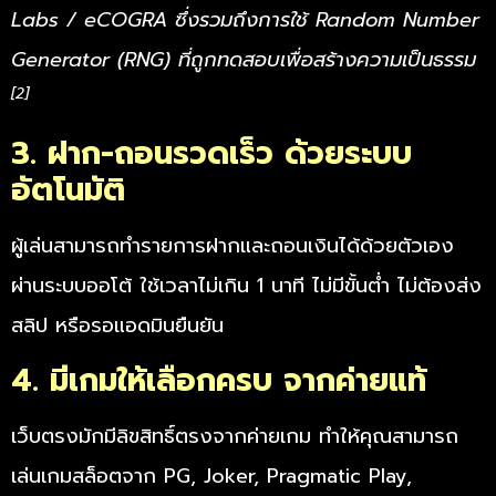
Labs / eCOGRA ซึ่งรวมถึงการใช้ Random Number
Generator (RNG) ที่ถูกทดสอบเพื่อสร้างความเป็นธรรม
[2]
3. ฝาก-ถอนรวดเร็ว ด้วยระบบ
อัตโนมัติ
ผู้เล่นสามารถทำรายการฝากและถอนเงินได้ด้วยตัวเอง
ผ่านระบบออโต้ ใช้เวลาไม่เกิน 1 นาที ไม่มีขั้นต่ำ ไม่ต้องส่ง
สลิป หรือรอแอดมินยืนยัน
4. มีเกมให้เลือกครบ จากค่ายแท้
เว็บตรงมักมีลิขสิทธิ์ตรงจากค่ายเกม ทำให้คุณสามารถ
เล่นเกมสล็อตจาก PG, Joker, Pragmatic Play,