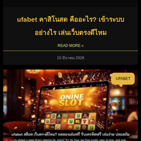
ufabet คาสิโนสด คืออะไร? เข้าระบบ
อย่างไร เล่นเว็บตรงดีไหม
READ MORE »
10 มีนาคม 2026
UFABET