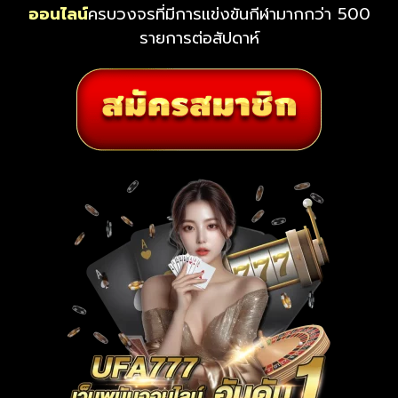
ออนไลน์
ครบวงจรที่มีการแข่งขันกีฬามากกว่า 500
รายการต่อสัปดาห์