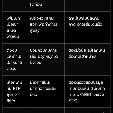
ได้ก่อน
เพิ่มเบท
ใช้จังหวะที่เกม
ถ้าไม่เข้าโบนัสตาม
เมื่อเข้า
แจกเพื่อทำกำไร
คาด อาจเสียเงินเร็ว
โหมด
สูงสุด
ฟรีสปิน
ตั้งงบ
ช่วยควบคุมการ
ต้องมีวินัย ไม่โลภเล่น
และกำไร
เล่น มีจุดหยุดได้
ต่อเกินเป้าหมาย
เป้าหมาย
ชัดเจน
ต่อวัน
เลือกเกม
มีโอกาสชนะ
ต้องตรวจสอบข้อมูล
ที่มี RTP
มากกว่าในระยะ
เกมก่อนเล่น (ไม่ใช่ทุก
สูงกว่า
ยาว
เกม UFABET จะแจ้ง
96%
RTP)