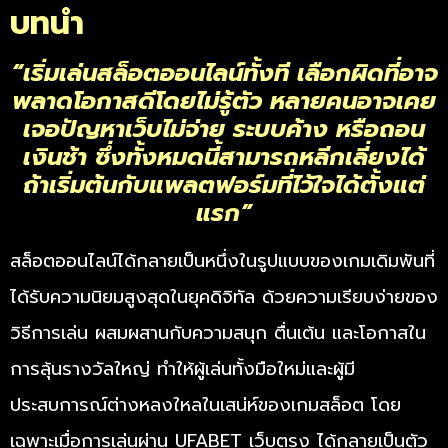
บทนำ
“เริ่มเล่นสล็อตออนไลน์ทั้งที เลือกผิดที่อาจ
พลาดโอกาสดีโดยไม่รู้ตัว หลายคนอาจเคย
เจอปัญหาเว็บไม่จ่าย ระบบค้าง หรือถอน
เงินช้า ซึ่งทั้งหมดนี้สามารถหลีกเลี่ยงได้
ถ้าเริ่มต้นกับแพลตฟอร์มที่ไว้ใจได้ตั้งแต่
แรก”
สล็อตออนไลน์ได้กลายเป็นหนึ่งในรูปแบบของเกมเดิมพันที่
ได้รับความนิยมสูงสุดในยุคดิจิทัล ด้วยความเรียบง่ายของ
วิธีการเล่น ผสมผสานกับความสนุก ตื่นเต้น และโอกาสใน
การลุ้นรางวัลใหญ่ ทำให้ผู้เล่นทั้งมือใหม่และผู้มี
ประสบการณ์ต่างหลงใหลในเสน่ห์ของเกมสล็อต โดย
เฉพาะเมื่อการเล่นผ่าน UFABET เว็บตรง ได้กลายเป็นตัว