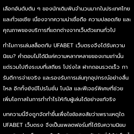
เลือกอันดับต้น ๆ ของนักเดิมพันจำนวนมากในประเทศไทย
และทั่วเอเชีย เนื่องจากความน่าเชื่อถือ ความปลอดภัย และ
คุณภาพของบริการที่แตกต่างจากเว็บตัวแทนทั่วไป
ทำไมการเล่นสล็อตกับ UFABET เว็บตรงจึงได้รับความ
นิยม? คำตอบไม่ได้มีแค่ความหลากหลายของเกมเท่านั้น
แต่รวมไปถึงระบบที่เสถียร โปร่งใส ฝากถอนรวดเร็ว กา
รันตีการจ่ายจริง และรองรับการเล่นทุกอุปกรณ์อย่างลื่น
ไหล อีกทั้งยังมีโปรโมชั่น โบนัส และฟีเจอร์พิเศษที่ช่วย
เพิ่มโอกาสในการทำกำไรให้กับผู้เล่นได้อย่างแท้จริง
บทความนี้จึงถูกจัดทำขึ้นเพื่อไขข้อสงสัยว่าเพราะเหตุใด
UFABET เว็บตรง จึงเป็นแพลตฟอร์มที่ได้รับความนิยม