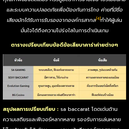
และระบบความปลอดภัยเพื่อป้องกันการโกง ค่ายที่มีชื่อ
[4]
เสียงมักได้รับการรับรองจากองค์กรสากล
ทำให้ผู้เล่น
มั่นใจได้ถึงความโปร่งใสในการดำเนินเกม
ตารางเปรียบเทียบข้อดีข้อเสียบาคาร่าค่ายต่างๆ
สรุปผลการเปรียบเทียบ :
sa baccarat โดดเด่นด้าน
ความเสถียรและฟีเจอร์หลากหลาย รองรับการเล่นหลาย