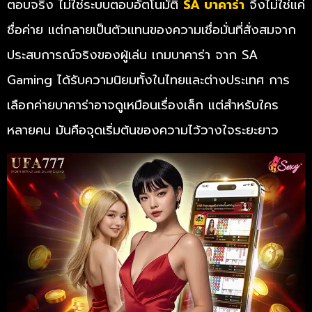
ตอบจริง ไม่ใช่ระบบตอบอัตโนมัติ
SA บาคาร่า
จึงไม่ใช่แค่
ชื่อค่าย แต่กลายเป็นตัวแทนของความเชื่อมั่นที่สั่งสมจาก
ประสบการณ์จริงของผู้เล่น เกมบาคาร่า จาก SA
Gaming ได้รับความนิยมทั้งในไทยและต่างประเทศ การ
เลือกค่ายบาคาร่าอาจดูเหมือนเรื่องเล็ก แต่สำหรับใคร
หลายคน มันคือจุดเริ่มต้นของความไว้วางใจระยะยาว