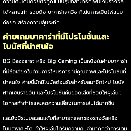
ความตื่นเต้นด้วยตัวคูณแบบสุ่มที่สามารถเพิ่มเงินรางวัล
ได้หลายเท่า รวมถึง บาคาร่าสควีซ ที่เน้นการเปิดไพ่แบบ
ค่อยๆ สร้างความลุ้นระทึก
ค่ายเกมบาคาร่าที่มีโปรโมชั่นและ
โบนัสที่น่าสนใจ
BG Baccarat หรือ Big Gaming เป็นหนึ่งในค่ายบาคาร่า
ที่มีชื่อเสียงในด้านการให้บริการที่มีคุณภาพและโปรโมชั่นที่
น่าสนใจ ค่ายนี้มักมีโบนัสต้อนรับสำหรับสมาชิกใหม่ โบนัส
ฝากเงินรายวัน และโปรโมชั่นคืนยอดเสียที่ช่วยให้ผู้เล่นมี
โอกาสทำกำไรและลดความเสี่ยงในการเล่นได้มากขึ้น
และยังมีระบบสะสมแต้มที่สามารถแลกของรางวัลหรือ
โบนัสพิเศษได้ ทำให้ผู้เล่นได้รับความคุ้มค่ามากกว่าการเดิม