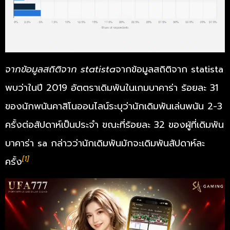
จากข้อมูลสถิติจาก statista
จากข้อมูลสถิติจาก statista
พบว่าในปี 2019 อัตตราเดิมพันในเกมบาคาร่า ร้อยละ 31
ของนักพนันคาสิโนออนไลน์ระบุว่านักเดิมพันเล่นพนัน 2-3
ครั้งต่อสัปดาห์เป็นประจำ ขณะที่ร้อยละ 32 ของผู้ที่เดิมพัน
บาคาร่า sa กล่าวว่านักเดิมพันมักจะเดิมพันสัปดาห์ละ
[1]
ครั้ง