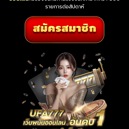
รายการต่อสัปดาห์