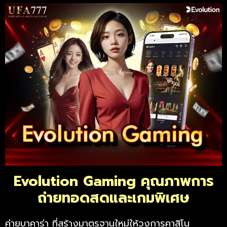
Evolution Gaming คุณภาพการ
ถ่ายทอดสดและเกมพิเศษ
ค่ายบาคาร่า ที่สร้างมาตรฐานใหม่ให้วงการคาสิโน