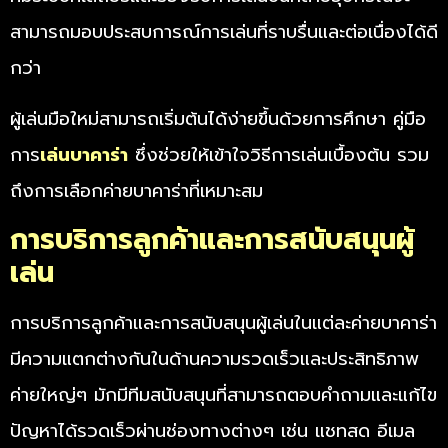
สามารถมอบประสบการณ์การเล่นที่ราบรื่นและต่อเนื่องได้ดี
กว่า
ผู้เล่นมือใหม่สามารถเริ่มต้นได้ง่ายขึ้นด้วยการศึกษา คู่มือ
การ
เล่นบาคาร่า
ซึ่งช่วยให้เข้าใจวิธีการเล่นเบื้องต้น รวม
ถึงการเลือกค่ายบาคาร่าที่เหมาะสม
การบริการลูกค้าและการสนับสนุนผู้
เล่น
การบริการลูกค้าและการสนับสนุนผู้เล่นในแต่ละค่ายบาคาร่า
มีความแตกต่างกันในด้านความรวดเร็วและประสิทธิภาพ
ค่ายใหญ่ๆ มักมีทีมสนับสนุนที่สามารถตอบคำถามและแก้ไข
ปัญหาได้รวดเร็วผ่านช่องทางต่างๆ เช่น แชทสด อีเมล