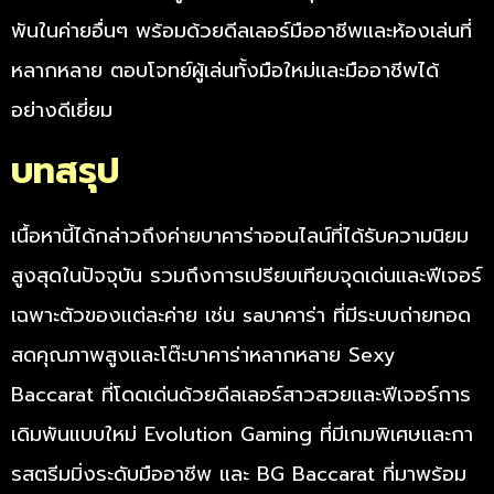
พันในค่ายอื่นๆ พร้อมด้วยดีลเลอร์มืออาชีพและห้องเล่นที่
หลากหลาย ตอบโจทย์ผู้เล่นทั้งมือใหม่และมืออาชีพได้
อย่างดีเยี่ยม
บทสรุป
เนื้อหานี้ได้กล่าวถึงค่ายบาคาร่าออนไลน์ที่ได้รับความนิยม
สูงสุดในปัจจุบัน รวมถึงการเปรียบเทียบจุดเด่นและฟีเจอร์
เฉพาะตัวของแต่ละค่าย เช่น saบาคาร่า ที่มีระบบถ่ายทอด
สดคุณภาพสูงและโต๊ะบาคาร่าหลากหลาย Sexy
Baccarat ที่โดดเด่นด้วยดีลเลอร์สาวสวยและฟีเจอร์การ
เดิมพันแบบใหม่ Evolution Gaming ที่มีเกมพิเศษและกา
รสตรีมมิ่งระดับมืออาชีพ และ BG Baccarat ที่มาพร้อม