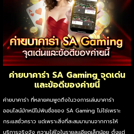
ค่ายบาคาร่า SA Gaming จุดเด่น
และข้อดีของค่ายนี้
ค่ายบาคาร่า ที่หลายคนพูดถึงในวงการเล่นบาคาร่า
ออนไลน์มักหนีไม่พ้นชื่อของ SA Gaming ไม่ใช่เพราะ
กระแสชั่วคราว แต่เพราะสิ่งที่สะสมมานานจากการให้
บริการจริงจัง ความใส่ใจในรายละเอียดเล็กน้อย ตั้งแต่