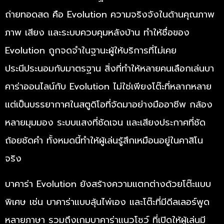
ถ่ายทอดสด คือ Evolution ความจริงจังในด้านคุณภาพ
ภาพ เสียง และระบบควบคุมหลังบ้าน ทำให้ชื่อของ
Evolution ถูกจดจำในฐานะผู้ให้บริการที่ไม่เคย
ประนีประนอมกับมาตรฐาน สิ่งที่ทำให้หลายคนเลือกเล่นบา
คาร่าออนไลน์กับ Evolution ไม่ใช่เพียงโต๊ะที่หลากหลาย
แต่เป็นบรรยากาศในสตูดิโอที่จัดมาอย่างมืออาชีพ กล้อง
หลายมุมมอง ระบบแสงที่ชัดเจน และเสียงประกาศที่ชัด
ถ้อยชัดคำ ทั้งหมดนี้ทำให้ผู้เล่นรู้สึกเหมือนอยู่ในคาสิโน
จริง
บาคาร่า Evolution ยังสร้างความแตกต่างด้วยโต๊ะแบบ
พิเศษ เช่น บาคาร่าแบบลุ้นไพ่เอง และโต๊ะที่มีดีลเลอร์พูด
หลายภาษา รวมถึงเกมบาคาร่าแนวโชว์ ที่เปิดให้ผู้เล่นมี