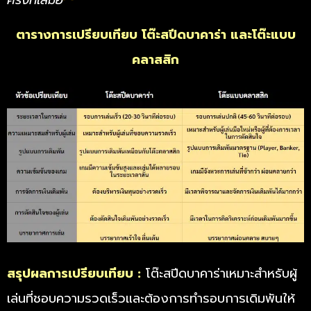
ครั้งที่เสมอ
ตารางการเปรียบเทียบ โต๊ะสปีดบาคาร่า และโต๊ะแบบ
คลาสสิก
สรุปผลการเปรียบเทียบ :
โต๊ะสปีดบาคาร่าเหมาะสำหรับผู้
เล่นที่ชอบความรวดเร็วและต้องการทำรอบการเดิมพันให้