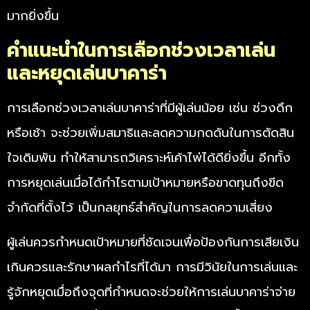
มากยิ่งขึ้น
คำแนะนำในการเลือกช่วงเวลาเล่น
และหยุดเล่นบาคาร่า
การเลือกช่วงเวลาเล่นบาคาร่าที่มีผู้เล่นน้อย เช่น ช่วงดึก
หรือเช้า จะช่วยเพิ่มสมาธิและลดความกดดันในการตัดสิน
ใจเดิมพัน ทำให้สามารถวิเคราะห์เค้าไพ่ได้ดียิ่งขึ้น อีกทั้ง
การหยุดเล่นเมื่อได้กำไรตามเป้าหมายหรือขาดทุนถึงขีด
จำกัดที่ตั้งไว้ เป็นกลยุทธ์สำคัญในการลดความเสี่ยง
ผู้เล่นควรกำหนดเป้าหมายที่ชัดเจนเพื่อป้องกันการเสียเงิน
เกินควรและรักษาผลกำไรที่ได้มา การมีวินัยในการเล่นและ
รู้จักหยุดเมื่อถึงจุดที่กำหนดจะช่วยให้การเล่นบาคาร่าจ่าย