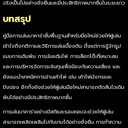
จริงเป็นไปอย่างยั่งยืนและมีประสิทธิภาพมากขึ้นในระยะยาว
บทสรุป
คู่มือการเล่นบาคาร่าขั้นพื้นฐานสำหรับมือใหม่ช่วยให้ผู้เล่น
เข้าใจถึงกติกาและวิธีการเล่นเบื้องต้น ตั้งแต่การรู้จักรูป
แบบการเดิมพัน การนับแต้มไพ่ การเลือกโต๊ะที่เหมาะสม
และการบริหารจัดการเงินทุนเพื่อป้องกันความเสี่ยง และ
ยังแนะนำเทคนิคการอ่านเค้าไพ่ เช่น เค้าไพ่มังกรและ
ปิงปอง อีกทั้งยังช่วยให้ผู้เล่นมือใหม่สามารถตัดสินใจเดิม
พันได้อย่างมีประสิทธิภาพมากขึ้น
การเล่นบาคาร่าอย่างมีสติและรอบคอบจะช่วยให้ผู้เล่น
สามารถเพลิดเพลินไปกับเกมได้อย่างยั่งยืน การทำความ