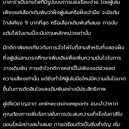
บาคาร่าเป็นเกมไพ่ที่มีรูปแบบการเล่นเรียบง่าย โดยผู้เล่น
เพียงแค่เลือกเดิมพันว่าฝั่งผู้เล่นหรือฝั่งเจ้ามือ จะมีแต้ม
ใกล้เคียง 9 มากที่สุด หรือเลือกเดิมพันที่เสมอ การนับ
แต้มไพ่ในเกมนี้จะนับตามหลักหน่วยเท่านั้น
มีกติกาพิเศษเกี่ยวกับการจั่วไพ่ใบที่สามสำหรับทั้งสองฝั่ง
ซึ่งผู้เล่นสามารถศึกษาเพิ่มเติมเพื่อเพิ่มความมั่นใจในการ
วางเดิมพัน การเข้าใจกติกาเหล่านี้ไม่เพียงแต่ช่วยลด
ความเสี่ยงเท่านั้น แต่ยังทำให้ผู้เล่นมือใหม่มีความมั่นใจมาก
ขึ้นในการตัดสินใจและเดิมพันอย่างมีประสิทธิภาพ
ผู้เชี่ยวชาญจาก onlinecasinoreports แนะนำว่าหาก
คุณต้องการเพิ่มโอกาสในการประสบความสำเร็จในคาสิโน
ออนไลน์อย่างสม่ำเสมอ การเตรียมตัวเป็นสิ่งสำคัญ เริ่ม