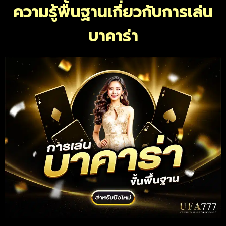
ความรู้พื้นฐานเกี่ยวกับการเล่น
บาคาร่า