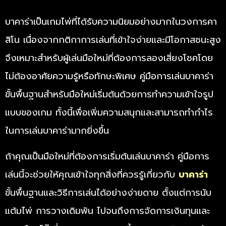
บาคาร่าเป็นเกมไพ่ที่ได้รับความนิยมอย่างมากในวงการคา
สิโน เนื่องจากกติกาการเล่นที่เข้าใจง่ายและมีโอกาสชนะสูง
จึงเหมาะสำหรับผู้เล่นมือใหม่ที่ต้องการลองเสี่ยงโชคโดย
ไม่ต้องอาศัยความรู้หรือทักษะพิเศษ คู่มือการเล่นบาคาร่า
ขั้นพื้นฐานสำหรับมือใหม่เริ่มต้นด้วยการทำความเข้าใจรูป
แบบของเกม ทั้งนี้เพื่อเพิ่มความสนุกและสามารถทำกำไร
ในการเล่นบาคาร่ามากยิ่งขึ้น
ถ้าคุณเป็นมือใหม่ที่ต้องการเริ่มต้นเล่นบาคาร่า คู่มือการ
เล่นนี้จะช่วยให้คุณเข้าใจทุกสิ่งที่ควรรู้เกี่ยวกับ
บาคาร่า
ขั้นพื้นฐานและวิธีการเล่นได้อย่างง่ายดาย ตั้งแต่การนับ
แต้มไพ่ การวางเดิมพัน ไปจนถึงการจัดการเงินทุนและ