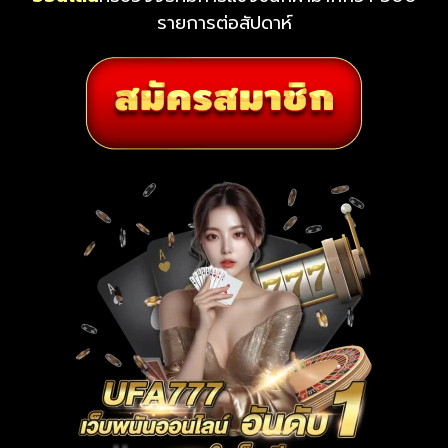
รายการต่อสัปดาห์