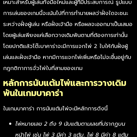
เหมาะสำหรับผู้เล่นทั้งมือใหม่และผู้ที่มีประสบการณ์ รูปแบบ
การเล่นของเกมนี้จะเน้นไปที่การทำนายผลว่าฝั่งใดจะชนะ
ระหว่างฝั่งผู้เล่น หรือฝั่งเจ้ามือ หรือผลจะออกมาเป็นเสมอ
โดยผู้เล่นเพียงแค่เลือกวางเดิมพันตามที่ต้องการเท่านั้น
โดยปกติแล้วโต๊ะบาคาร่าจะมีการแจกไพ่ 2 ใบให้กับฝั่งผู้
เล่นและฝั่งเจ้ามือ หากมีการแจกไพ่เพิ่มหรือไม่จะขึ้นอยู่กับ
กฎกติกาการจั่วไพ่ใบที่สามของเกม
หลักการนับแต้มไพ่และการวางเดิม
พันในเกมบาคาร่า
ในเกมบาคาร่า การนับแต้มไพ่จะมีหลักการดังนี้
ไพ่หมายเลข 2 ถึง 9 นับแต้มตามเลขที่ปรากฏบน
หน้าไพ่ เช่น ไพ่ 3 มีค่า 3 แต้ม, ไพ่ 8 มีค่า 8 แต้ม