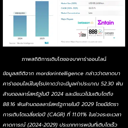
ภาพสถิติการเติบโตของบาคาร่าออนไลน์
ข้อมูลสถิติจาก mordorintelligence กล่าวว่าตลาดบา
คาร่าออนไลน์ในยุโรปคาดว่าจะมีมูลค่าประมาณ 52.30 พัน
ล้านดอลลาร์สหรัฐในปี 2024 และมีแนวโน้มเติบโตถึง
88.16 พันล้านดอลลาร์สหรัฐภายในปี 2029 โดยมีอัตรา
การเติบโตเฉลี่ยต่อปี (CAGR) ที่ 11.01% ในช่วงระยะเวลา
คาดการณ์ (2024-2029) ประเภทการพนันที่เติบโตเร็ว