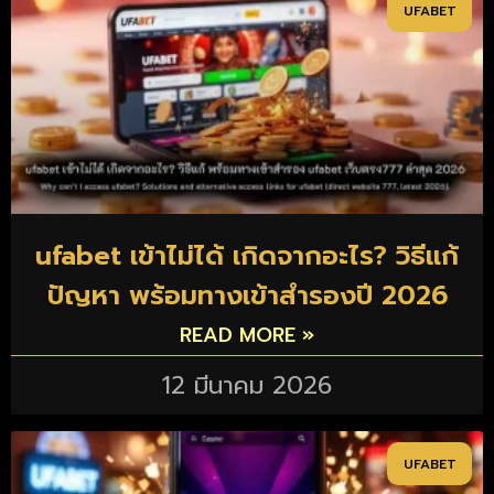
UFABET
ufabet เข้าไม่ได้ เกิดจากอะไร? วิธีแก้
ปัญหา พร้อมทางเข้าสำรองปี 2026
READ MORE »
12 มีนาคม 2026
UFABET