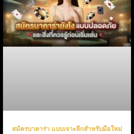
สมัครบาคาร่า แบบเจาะลึกสำหรับมือใหม่