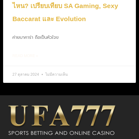
ไหน? เปรียบเทียบ SA Gaming, Sexy
Baccarat และ Evolution
ค่ายบาคาร่า ถือเป็นหัวใจข
READ MORE »
27 ตุลาคม 2024
ไม่มีความเห็น