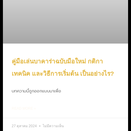
คู่มือเล่นบาคาร่าฉบับมือใหม่ กติกา
เทคนิค และวิธีการเริ่มต้น เป็นอย่างไร?
บทความนี้ถูกออกแบบมาเพื่อ
READ MORE »
27 ตุลาคม 2024
ไม่มีความเห็น