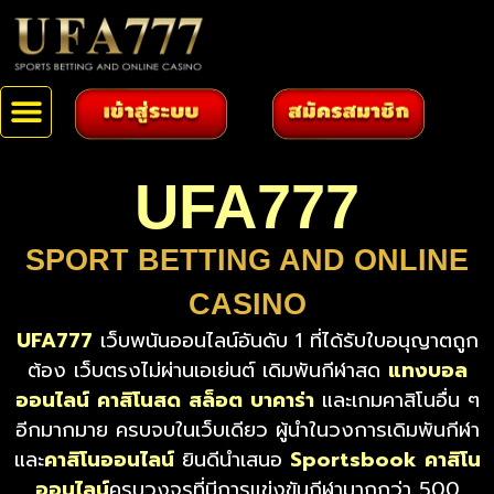
บาคาร่าออนไลน์
แทงบอลออนไลน์
คาสิโนออนไลน์
สล็อตออนไลน์
UFA777
SPORT BETTING AND ONLINE
CASINO
UFA777
เว็บพนันออนไลน์อันดับ 1 ที่ได้รับใบอนุญาตถูก
ต้อง เว็บตรงไม่ผ่านเอเย่นต์ เดิมพันกีฬาสด
แทงบอล
ออนไลน์
คาสิโนสด
สล็อต
บาคาร่า
และเกมคาสิโนอื่น ๆ
อีกมากมาย ครบจบในเว็บเดียว ผู้นำในวงการเดิมพันกีฬา
และ
คาสิโนออนไลน์
ยินดีนำเสนอ
Sportsbook
คาสิโน
ออนไลน์
ครบวงจรที่มีการแข่งขันกีฬามากกว่า 500