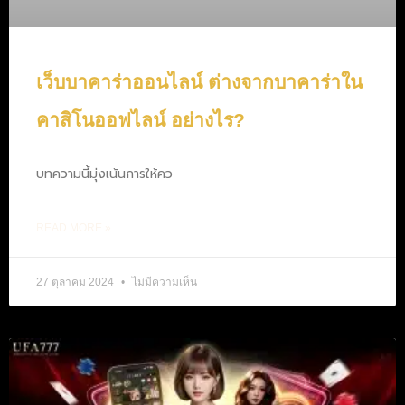
เว็บบาคาร่าออนไลน์ ต่างจากบาคาร่าใน
คาสิโนออฟไลน์ อย่างไร?
บทความนี้มุ่งเน้นการให้คว
READ MORE »
27 ตุลาคม 2024
ไม่มีความเห็น