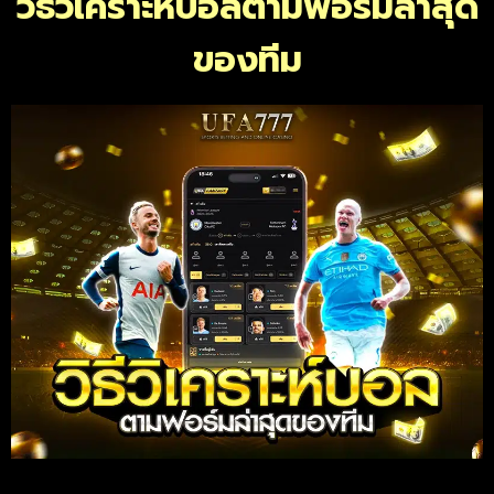
วิธีวิเคราะห์บอลตามฟอร์มล่าสุด
ของทีม