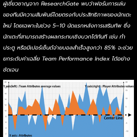
ผู้เชี่ยวชาญจาก ResearchGate พบว่าฟอร์มการเล่น
ของทีมมีความสัมพันธ์โดยตรงกับประสิทธิภาพของนักเตะ
ใหม่ โดยเฉพาะในช่วง 5–10 นัดแรกหลังการเสริมทัพ ซึ่ง
นักเตะที่สามารถสร้างผลกระทบเชิงบวกได้ทันที เช่น ทำ
ประตู หรือมีเปอร์เซ็นต์จ่ายบอลสำเร็จสูงกว่า 85% จะช่วย
ยกระดับค่าเฉลี่ย Team Performance Index ได้อย่าง
ชัดเจน