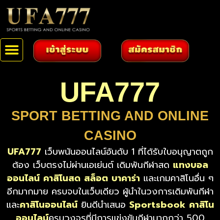
บาคาร่าออนไลน์
แทงบอลออนไลน์
คาสิโนออนไลน์
สล็อตออนไลน์
UFA777
SPORT BETTING AND ONLINE
CASINO
UFA777
เว็บพนันออนไลน์อันดับ 1 ที่ได้รับใบอนุญาตถูก
ต้อง เว็บตรงไม่ผ่านเอเย่นต์ เดิมพันกีฬาสด
แทงบอล
ออนไลน์
คาสิโนสด
สล็อต
บาคาร่า
และเกมคาสิโนอื่น ๆ
อีกมากมาย ครบจบในเว็บเดียว ผู้นำในวงการเดิมพันกีฬา
และ
คาสิโนออนไลน์
ยินดีนำเสนอ
Sportsbook
คาสิโน
ออนไลน์
ครบวงจรที่มีการแข่งขันกีฬามากกว่า 500