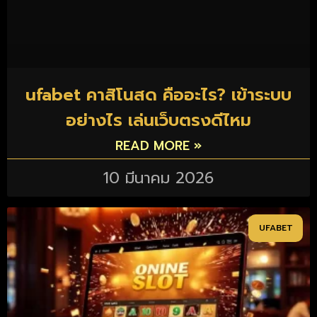
ufabet คาสิโนสด คืออะไร? เข้าระบบ
อย่างไร เล่นเว็บตรงดีไหม
READ MORE »
10 มีนาคม 2026
UFABET