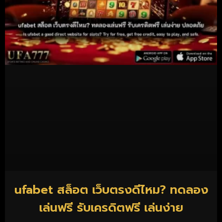
ufabet สล็อต เว็บตรงดีไหม? ทดลอง
เล่นฟรี รับเครดิตฟรี เล่นง่าย