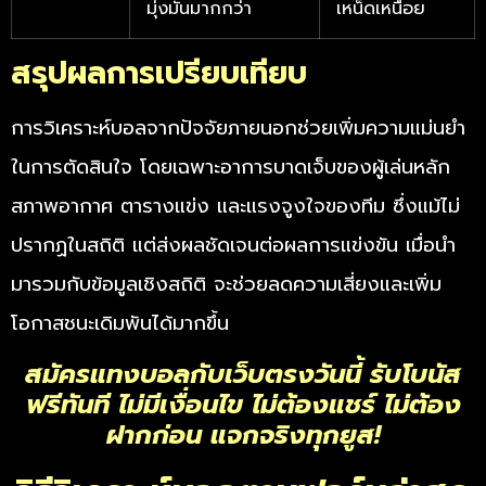
มุ่งมั่นมากกว่า
เหน็ดเหนื่อย
สรุปผลการเปรียบเทียบ
การวิเคราะห์บอลจากปัจจัยภายนอกช่วยเพิ่มความแม่นยำ
ในการตัดสินใจ โดยเฉพาะอาการบาดเจ็บของผู้เล่นหลัก
สภาพอากาศ ตารางแข่ง และแรงจูงใจของทีม ซึ่งแม้ไม่
ปรากฏในสถิติ แต่ส่งผลชัดเจนต่อผลการแข่งขัน เมื่อนำ
มารวมกับข้อมูลเชิงสถิติ จะช่วยลดความเสี่ยงและเพิ่ม
โอกาสชนะเดิมพันได้มากขึ้น
สมัครแทงบอลกับเว็บตรงวันนี้ รับโบนัส
ฟรีทันที ไม่มีเงื่อนไข ไม่ต้องแชร์ ไม่ต้อง
ฝากก่อน แจกจริงทุกยูส!