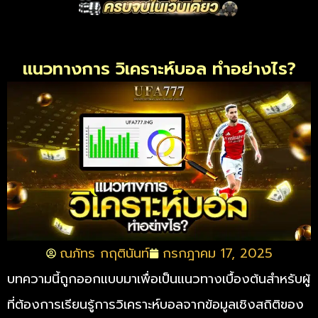
แนวทางการ วิเคราะห์บอล ทำอย่างไร?
ณภัทร กฤตินันท์
กรกฎาคม 17, 2025
บทความนี้ถูกออกแบบมาเพื่อเป็นแนวทางเบื้องต้นสำหรับผู้
ที่ต้องการเรียนรู้การวิเคราะห์บอลจากข้อมูลเชิงสถิติของ