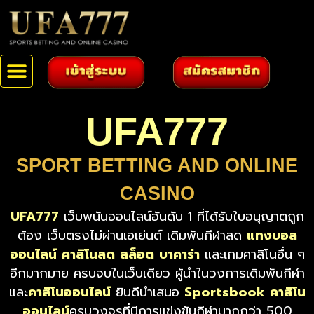
บาคาร่าออนไลน์
แทงบอลออนไลน์
คาสิโนออนไลน์
สล็อตออนไลน์
UFA777
SPORT BETTING AND ONLINE
CASINO
UFA777
เว็บพนันออนไลน์อันดับ 1 ที่ได้รับใบอนุญาตถูก
ต้อง เว็บตรงไม่ผ่านเอเย่นต์ เดิมพันกีฬาสด
แทงบอล
ออนไลน์
คาสิโนสด
สล็อต
บาคาร่า
และเกมคาสิโนอื่น ๆ
อีกมากมาย ครบจบในเว็บเดียว ผู้นำในวงการเดิมพันกีฬา
และ
คาสิโนออนไลน์
ยินดีนำเสนอ
Sportsbook
คาสิโน
ออนไลน์
ครบวงจรที่มีการแข่งขันกีฬามากกว่า 500