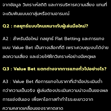
จากข้อมูล วิเคราะห์สถิติ และการบริหารความเสี่ยง แทนที่
จะเดิมพันแบบเดาสุ่มหรือตามอารมณ์
Q2 : กลยุทธ์แบบไหนเหมาะกับผู้เล่นมือใหม่?
A2 : สำหรับมือใหม่ กลยุทธ์ Flat Betting และการแทง
แบบ Value Bet เป็นทางเลือกที่ดี เพราะควบคุมงบได้ง่าย
ลดความเสี่ยง และช่วยให้ฝึกวิเคราะห์อย่างมีเหตุผล
Q3 : Value Bet แตกต่างจากการแทงทั่วไปอย่างไร?
A3 : Value Bet คือการแทงในราคาที่เจ้ามือประเมินต่ำ
กว่าความเป็นจริง ผู้เล่นต้องประเมินความน่าจะเป็นของผล
การแข่งขันเอง เพื่อหาโอกาสทำกำไรระยะยาวจาก
ความคลาดเคลื่อนของราคาตลาด