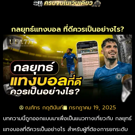
กลยุทธ์แทงบอล ที่ดีควรเป็นอย่างไร?
ณภัทร กฤตินันท์
กรกฎาคม 19, 2025
บทความนี้ถูกออกแบบมาเพื่อเป็นแนวทางเกี่ยวกับ กลยุทธ์
แทงบอลที่ดีควรเป็นอย่างไร สำหรับผู้ที่ต้องการยกระดับ