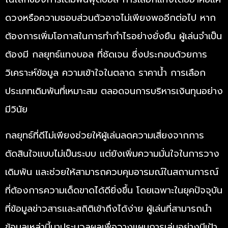
ดวงหรือความชอบส่วนตัวอาจไม่เพียงพออีกต่อไป หาก
ต้องการเพิ่มโอกาสในการทำกำไรอย่างยั่งยืน ผู้เล่นจำเป็น
ต้องมี กลยุทธ์แทงบอล ที่ชัดเจน ซึ่งประกอบด้วยการ
วิเคราะห์ข้อมูล ความเข้าใจในตลาด ราคาน้ำ การเลือก
ประเภทเดิมพันที่เหมาะสม ตลอดจนการบริหารเงินทุนอย่าง
มีวินัย
กลยุทธ์ที่ดีไม่เพียงช่วยให้ผู้เล่นลดความเสี่ยงจากการ
ตัดสินใจแบบไม่เป็นระบบ แต่ยังเพิ่มความมั่นใจในการวาง
เดิมพัน และช่วยให้สามารถควบคุมอารมณ์ในสถานการณ์
ที่ต้องการความเด็ดขาดได้ดียิ่งขึ้น โดยเฉพาะในยุคปัจจุบัน
ที่ข้อมูลข่าวสารและสถิติเข้าถึงได้ง่าย ผู้เล่นที่สามารถนำ
ข้อมูลเหล่านี้มาประมวลผลเพื่อวางแผนการเล่นอย่างมีเป้า