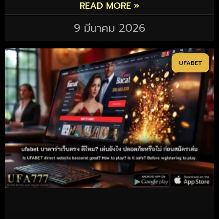
READ MORE »
9 มีนาคม 2026
UFABET