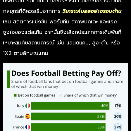
ประกอบการตัดสินใจ และบริหารความเสี่ยงอย่างมีวินัย
กลยุทธ์ที่ดีควรเริ่มจากการ
วิเคราะห์บอลอย่างรอบด้าน
เช่น สถิติการแข่งขัน ฟอร์มทีม สภาพนักเตะ และแรง
จูงใจของแต่ละทีม จากนั้นจึงเลือกประเภทการเดิมพันที่
เหมาะสมกับสถานการณ์ เช่น แฮนดิแคป, สูง-ต่ำ, หรือ
1X2 ตามลักษณะเกม