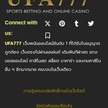
Connect with
us:
UFA777
เว็บพนันออนไลน์อันดับ 1 ที่ได้รับใบอนุญาต
ถูกต้อง เว็บตรงไม่ผ่านเอเย่นต์ เดิมพันกีฬาสด แทง
บอลออนไลน์ คาสิโนสด สล็อต บาคาร่า และเกมคาสิโน
อื่น ๆ อีกมากมาย ครบจบในเว็บเดียว
การคุ้มครองลิขสิทธิ์ภายในเว็บไซต์
ข้อบังคับและเงื่อนไข