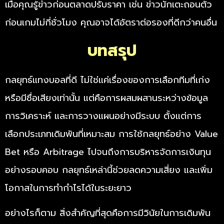
เมื่อคุณรู้ข่าวก่อนตลาดปรับราคา เช่น ข่าวนักเตะถอนตัว
ก่อนเกมไม่กี่ชั่วโมง คุณอาจได้อัตราต่อรองที่ดีกว่าคนอื่น
บทสรุป
กลยุทธ์แทงบอลที่ดี ไม่ใช่แค่เรื่องของการเลือกทีมที่เก่ง
หรือมีชื่อเสียงเท่านั้น แต่คือการผสมผสานระหว่างข้อมูล
การวิเคราะห์ และการวางแผนอย่างมีระบบ ตั้งแต่การ
เลือกประเภทเดิมพันที่เหมาะสม การใช้กลยุทธ์อย่าง Value
Bet หรือ Arbitrage ไปจนถึงการบริหารจัดการเงินทุน
อย่างรอบคอบ กลยุทธ์เหล่านี้ช่วยลดความเสี่ยง และเพิ่ม
โอกาสในการทำกำไรได้ในระยะยาว
อย่างไรก็ตาม สิ่งสำคัญที่สุดคือการมีวินัยในการเดิมพัน