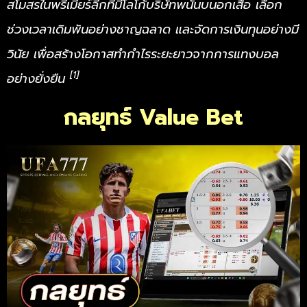
สโมสรในพรีเมียร์ลีกที่มีโลโก้บริษัทพนันบนอกเสื้อ เลือก
ช่วงเวลาเดิมพันอย่างชาญฉลาด และจัดการเงินทุนอย่างมี
วินัย เพื่อสร้างโอกาสทำกำไรระยะยาวจากการแทงบอล
[1]
อย่างยั่งยืน
กลยุทธ์ Value Bet