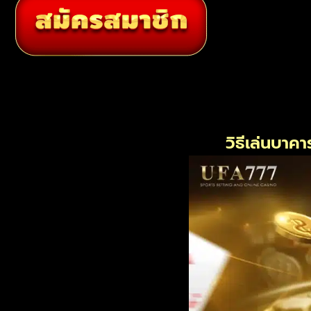
วิธีเล่นบาคา