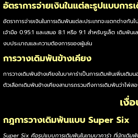
อัตราการจ่ายเงินในแต่ละรูปแบบการเ
อัตราการจ่ายเงินในการเดิมพันแต่ละประเภทจะแตกต่างกันไปตา
เจ้ามือ 0.95:1 และเสมอ 8:1 หรือ 9:1 สำหรับรูเล็ต เดิมพั
งบประมาณและความต้องการของผู้เล่น
การวางเดิมพันข้างเคียง
การวางเดิมพันข้างเคียงในบาคาร่าเป็นการเดิมพันเพิ่มเติมนอ
ตัวเลือกเดิมพันข้างเคียงสามารถรวมถึงการเดิมพันว่าไพ่สองใบแ
เงื
กฎการวางเดิมพันแบบ Super Six
Super Six คือรูปแบบการเดิมพันในเกมบาคาร่า ที่นักเดิม