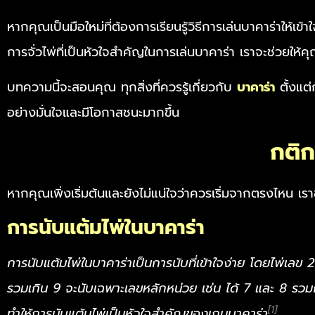
หากคุณเป็นมือใหม่ที่ต้องการเรียนรู้วิธีการเล่นบาคาร่าให้เ
การจั่วไพ่ที่เป็นหัวใจสำคัญในการเล่นบาคาร่า เราจะช่วยให้คุณ
บทความนี้จะสอนคุณ ทุกสิ่งที่ควรรู้เกี่ยวกับ
บาคาร่า
ตั้งแต่
อย่างมั่นใจและมีโอกาสชนะมากขึ้น
กติก
หากคุณเพิ่งเริ่มต้นและยังไม่แน่ใจว่าควรเริ่มจากตรงไหน 
การนับแต้มไพ่ในบาคาร่า
การนับแต้มไพ่ในบาคาร่าเป็นการนับที่เข้าใจง่าย โดยไพ่เลข 
รวมเกิน 9 จะนับเฉพาะเลขหลักหน่วย เช่น ได้ 7 และ 8 รวมกันได
[1]
ทำให้การนับแต้มไพ่เป็นหัวใจสำคัญของเกมบาคาร่า