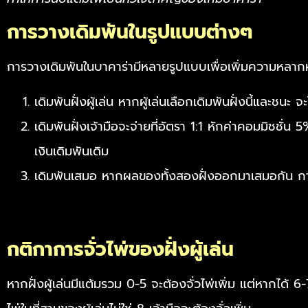
การวางเดิมพันในรูปแบบต่างๆ
การวางเดิมพันในบาคาร่ามีหลายรูปแบบเพื่อเพิ่มความหลาก
เดิมพันฝั่งผู้เล่น หากผู้เล่นเลือกเดิมพันฝั่งนี้และชน
เดิมพันฝั่งเจ้ามือจะจ่ายที่อัตรา 1:1 หักค่าคอมมิชชั
เงินเดิมพันเดิม
เดิมพันเสมอ หากผลของทั้งสองฝั่งออกมาเสมอกัน การเด
กติกาการจั่วไพ่ของฝั่งผู้เล่น
หากฝั่งผู้เล่นมีแต้มรวม 0-5 จะต้องจั่วไพ่เพิ่ม แต่หากได้ 6-7