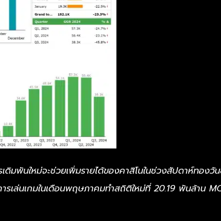
พันใหม่จะช่วยเพิ่มรายได้ของคาสิโนในช่วงสัปดาห์ทองวันช
กการเล่นเกมในเดือนพฤษภาคมทำสถิติใหม่ที่ 20.19 พันล้าน MOP