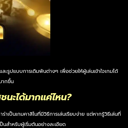
ะรูปแบบการเดิมพันต่างๆ เพื่อช่วยให้ผู้เล่นเข้าใจเกมได้
ากขึ้น
สชนะได้มากแค่ไหน?
็นเกมคาสิโนที่มีวิธีการเล่นเรียบง่าย แต่หากรู้วิธีเล่นที่
นสำหรับผู้เริ่มต้นอย่างละเอียด