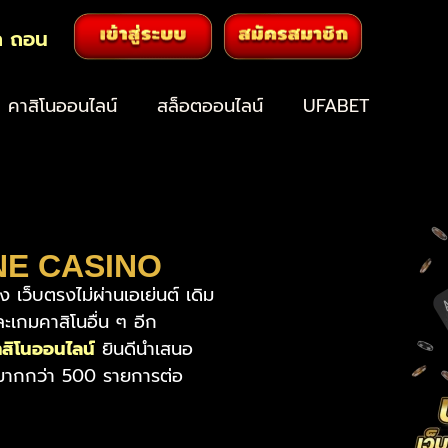
ก ถอน
คาสิโนออนไลน์
สล็อตออนไลน์
UFABET
NE CASINO
 เว็บตรงไม่ผ่านเอเย่นต์ เดิม
ะเกมคาสิโนอื่น ๆ อีก
าสิโนออนไลน์
ยินดีนำเสนอ
ามากกว่า 500 รายการต่อ