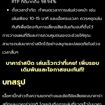
RTP ที่ดีมากถึง 98.94%
ตั้งเวลาจำกัด: กำหนดเวลาการเล่นล่วงหน้า เช่น
เล่นเพียง 10-15 นาที และเมื่อครบเวลา ควรหยุดเล่น
ทันทีเพื่อป้องกันการเสี่ยงเสียเงินเกินงบที่ตั้งไว้
การวางแผนที่ดีและการควบคุมตนเองจะช่วยให้คุณ
สามารถเล่นบาคาร่าสปีดได้อย่างสนุกและปลอดภัยในช่วง
เวลาสั้นๆ
บาคาร่าสปีด เล่นเร็วกว่าที่เคย! เพิ่มรอบ
เดิมพันและโอกาสชนะทันที!
บทสรุป
เนื้อหานี้กล่าวถึงความแตกต่างและข้อดีข้อเสียของบาคาร่า
สปีดและบาคาร่าปกติ โดยเน้นถึงการเล่นที่รวดเร็วในบาคา