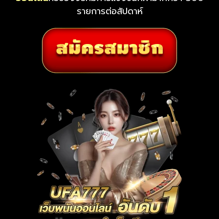
รายการต่อสัปดาห์