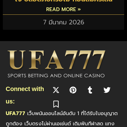
READ MORE »
7 มีนาคม 2026
Connect with
us:
UFA777
เว็บพนันออนไลน์อันดับ 1 ที่ได้รับใบอนุญาต
ถูกต้อง เว็บตรงไม่ผ่านเอเย่นต์ เดิมพันกีฬาสด แทง