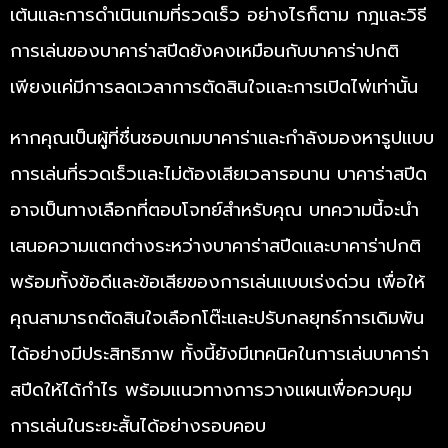
เต้นและการดำเนินเกมที่รวดเร็ว อย่างไรก็ตาม กฎและวิธี
การเล่นของบาคาร่าสปีดยังคงเหมือนกับบาคาร่าปกติ
เพียงแค่มีการลดเวลาการตัดสินใจและการเปิดไพ่เท่านั้น
หากคุณเป็นผู้ที่ชื่นชอบเกมบาคาร่าและกำลังมองหารูปแบบ
การเล่นที่รวดเร็วและไม่ต้องเสียเวลารอนาน บาคาร่าสปีด
อาจเป็นทางเลือกที่ตอบโจทย์สำหรับคุณ บทความนี้จะนำ
เสนอความแตกต่างระหว่างบาคาร่าสปีดและบาคาร่าปกติ
พร้อมทั้งข้อดีและข้อเสียของการเล่นแบบเร่งด่วน เพื่อให้
คุณสามารถตัดสินใจเลือกโต๊ะและปรับกลยุทธ์การเดิมพัน
ได้อย่างมีประสิทธิภาพ ทั้งนี้ยังมีเทคนิคในการเล่นบาคาร่า
สปีดให้ได้กำไร พร้อมแนวทางการวางแผนเพื่อควบคุม
การเล่นในระยะสั้นได้อย่างรอบคอบ