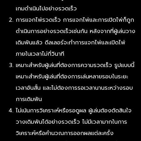
เกมดำเนินไปอย่างรวดเร็ว
การแจกไพ่รวดเร็ว การแจกไพ่และการเปิดไพ่ก็ถูก
ดำเนินการอย่างรวดเร็วเช่นกัน หลังจากที่ผู้เล่นวาง
เดิมพันแล้ว ดีลเลอร์จะทำการแจกไพ่และเปิดไพ่
ภายในเวลาไม่กี่วินาที
เหมาะสำหรับผู้เล่นที่ต้องการความรวดเร็ว รูปแบบนี้
เหมาะสำหรับผู้เล่นที่ต้องการเล่นหลายรอบในระยะ
เวลาอันสั้น และไม่ต้องการรอเวลานานระหว่างรอบ
การเดิมพัน
ไม่เน้นการวิเคราะห์หรือรอดูผล ผู้เล่นต้องตัดสินใจ
วางเดิมพันได้อย่างรวดเร็ว ไม่มีเวลามากในการ
วิเคราะห์หรือคำนวณการออกผลแต่ละครั้ง