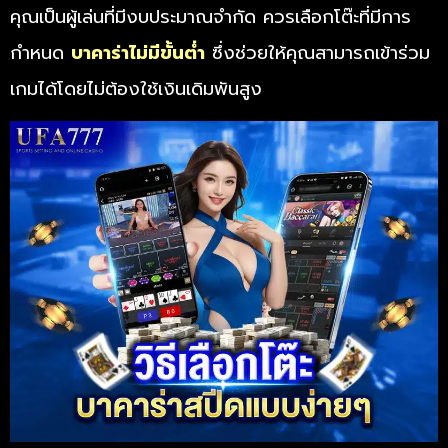
คุณเป็นผู้เล่นที่มีงบประมาณจำกัด ควรเลือกโต๊ะที่มีการ
กำหนด
บาคาร่าไม่มีขั้นต่ำ
ซึ่งช่วยให้คุณสามารถเข้าร่วม
เกมได้โดยไม่ต้องใช้เงินเดิมพันสูง