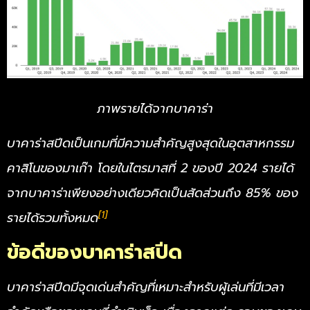
ภาพรายได้จากบาคาร่า
บาคาร่าสปีดเป็นเกมที่มีความสำคัญสูงสุดในอุตสาหกรรม
คาสิโนของมาเก๊า โดยในไตรมาสที่ 2 ของปี 2024 รายได้
จากบาคาร่าเพียงอย่างเดียวคิดเป็นสัดส่วนถึง 85% ของ
[1]
รายได้รวมทั้งหมด​
ข้อดีของบาคาร่าสปีด
บาคาร่าสปีดมีจุดเด่นสำคัญที่เหมาะสำหรับผู้เล่นที่มีเวลา