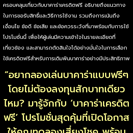
ครอบคลุมเกี่ยวกับบาคาร่าเครดิตฟรี อธิบายถึงแนวทาง
ในการขอรับสิทธิ์และวิธีการใช้งาน รวมถึงการเน้นถึง
เงื่อนไข ข้อดี ข้อเสีย และข้อควรระวังที่มาพร้อมกับการใช้
โปรโมชั่นนี้ เพื่อให้ผู้เล่นมีความเข้าใจในรายละเอียดที่
เกี่ยวข้อง และสามารถตัดสินใจได้อย่างมั่นใจในการเลือก
ใช้เครดิตฟรีสำหรับการเดิมพันบาคาร่าอย่างมีประสิทธิภาพ
“อยากลองเล่นบาคาร่าแบบฟรีๆ
โดยไม่ต้องลงทุนสักบาทเดียว
ไหม? มารู้จักกับ ‘บาคาร่าเครดิต
ฟรี’ โปรโมชั่นสุดคุ้มที่เปิดโอกาส
ให้คุณทดลองเสี่ยงโชค พร้อม