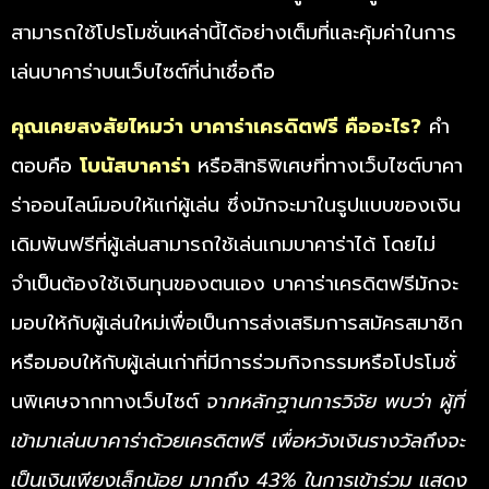
สามารถใช้โปรโมชั่นเหล่านี้ได้อย่างเต็มที่และคุ้มค่าในการ
เล่นบาคาร่าบนเว็บไซต์ที่น่าเชื่อถือ
คุณเคยสงสัยไหมว่า บาคาร่าเครดิตฟรี คืออะไร?
คำ
ตอบคือ
โบนัสบาคาร่า
หรือสิทธิพิเศษที่ทางเว็บไซต์บาคา
ร่าออนไลน์มอบให้แก่ผู้เล่น ซึ่งมักจะมาในรูปแบบของเงิน
เดิมพันฟรีที่ผู้เล่นสามารถใช้เล่นเกมบาคาร่าได้ โดยไม่
จำเป็นต้องใช้เงินทุนของตนเอง บาคาร่าเครดิตฟรีมักจะ
มอบให้กับผู้เล่นใหม่เพื่อเป็นการส่งเสริมการสมัครสมาชิก
หรือมอบให้กับผู้เล่นเก่าที่มีการร่วมกิจกรรมหรือโปรโมชั่
นพิเศษจากทางเว็บไซต์
จากหลักฐานการวิจัย พบว่า ผู้ที่
เข้ามาเล่นบาคาร่าด้วยเครดิตฟรี เพื่อหวังเงินรางวัลถึงจะ
เป็นเงินเพียงเล็กน้อย มากถึง 43% ในการเข้าร่วม แสดง