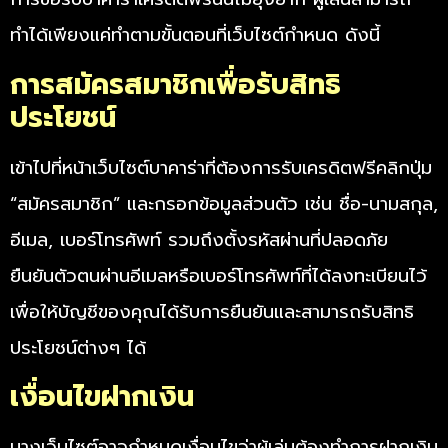
ทำได้เพียงแค่ทำตามขั้นตอนที่เว็บไซต์กำหนด ดังนี้
การสมัครสมาชิกเพื่อรับสิทธิ
ประโยชน์
เข้าไปที่หน้าเว็บไซต์บาคาร่าที่ต้องการรับเครดิตฟรีคลิกปุ่ม
“สมัครสมาชิก” และกรอกข้อมูลส่วนตัว เช่น ชื่อ-นามสกุล,
อีเมล, เบอร์โทรศัพท์ รวมถึงตั้งรหัสผ่านที่ปลอดภัย
ยืนยันตัวตนผ่านอีเมลหรือเบอร์โทรศัพท์ที่ได้ลงทะเบียนไว้
เพื่อให้บัญชีของคุณได้รับการยืนยันและสามารถรับสิทธิ
ประโยชน์ต่างๆ ได้
เงื่อนไขฝากเงิน
บางเว็บไซต์อาจกำหนดเงื่อนไขว่าผู้เล่นต้องทำการฝากเงิน