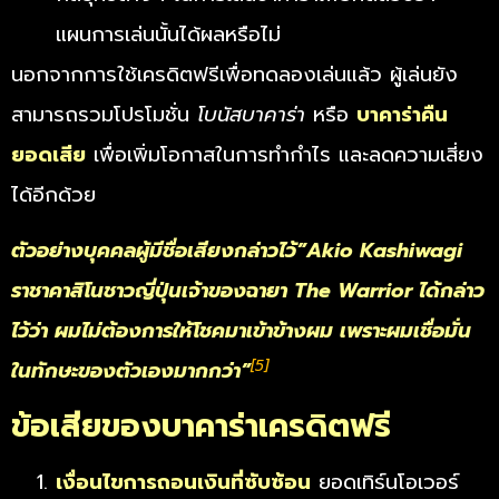
แผนการเล่นนั้นได้ผลหรือไม่
นอกจากการใช้เครดิตฟรีเพื่อทดลองเล่นแล้ว ผู้เล่นยัง
สามารถรวมโปรโมชั่น
โบนัสบาคาร่า
หรือ
บาคาร่าคืน
ยอดเสีย
เพื่อเพิ่มโอกาสในการทำกำไร และลดความเสี่ยง
ได้อีกด้วย
ตัวอย่างบุคคลผู้มีชื่อเสียงกล่าวไว้”Akio Kashiwagi
ราชาคาสิโนชาวญี่ปุ่นเจ้าของฉายา The Warrior ได้กล่าว
ไว้ว่า ผมไม่ต้องการให้โชคมาเข้าข้างผม เพราะผมเชื่อมั่น
[5]
ในทักษะของตัวเองมากกว่า”
ข้อเสียของบาคาร่าเครดิตฟรี
เงื่อนไขการถอนเงินที่ซับซ้อน
ยอดเทิร์นโอเวอร์