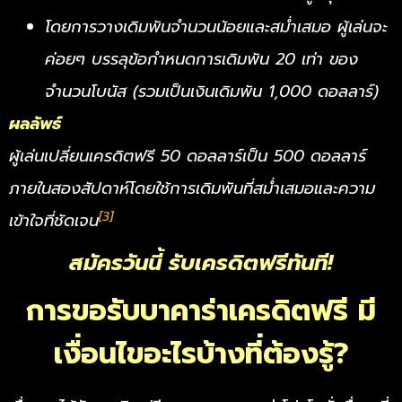
โดยการวางเดิมพันจำนวนน้อยและสม่ำเสมอ ผู้เล่นจะ
ค่อยๆ บรรลุข้อกำหนดการเดิมพัน 20 เท่า ของ
จำนวนโบนัส (รวมเป็นเงินเดิมพัน 1,000 ดอลลาร์)
ผลลัพธ์
ผู้เล่นเปลี่ยนเครดิตฟรี 50 ดอลลาร์เป็น 500 ดอลลาร์
ภายในสองสัปดาห์โดยใช้การเดิมพันที่สม่ำเสมอและความ
[3]
เข้าใจที่ชัดเจน
สมัครวันนี้
รับเครดิตฟรีทันที!
การขอรับบาคาร่าเครดิตฟรี มี
เงื่อนไขอะไรบ้างที่ต้องรู้?