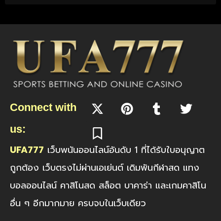
Connect with
us:
UFA777
เว็บพนันออนไลน์อันดับ 1 ที่ได้รับใบอนุญาต
ถูกต้อง เว็บตรงไม่ผ่านเอเย่นต์ เดิมพันกีฬาสด แทง
บอลออนไลน์ คาสิโนสด สล็อต บาคาร่า และเกมคาสิโน
อื่น ๆ อีกมากมาย ครบจบในเว็บเดียว