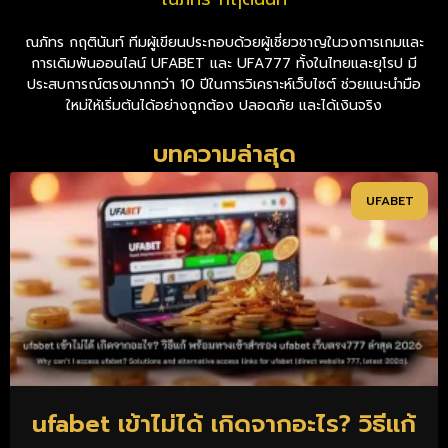
ณภัทร กฤตินันท์ ทีมผู้เขียนประกอบด้วยผู้เชี่ยวชาญในวงการเกมและ
การเดิมพันออนไลน์ UFABET และ UFA777 ทั้งในไทยและยุโรป มี
ประสบการณ์ตรงมากกว่า 10 ปีในการวิเคราะห์เว็บไซต์ ช่วยแนะนำมือ
ใหม่ให้เริ่มต้นได้อย่างถูกต้อง ปลอดภัย และได้เงินจริง
บทความล่าสุด
UFABET
ufabet เข้าไม่ได้ เกิดจากอะไร? วิธีแก้