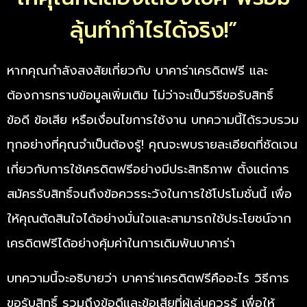
ลุ้นทำกำไรได้จริง!”
หากคุณกำลังสงสัยเกี่ยวกับ บาคาร่าเครดิตฟรี และ
ต้องการทราบข้อมูลเพิ่มเติม ไม่ว่าจะเป็นวิธีขอรับสิทธิ์
ข้อดี ข้อเสีย หรือเงื่อนไขการใช้งาน บทความนี้ได้รวบรวม
ทุกอย่างที่คุณจำเป็นต้องรู้! คุณจะพบรายละเอียดที่ชัดเจน
เกี่ยวกับการใช้เครดิตฟรีอย่างมีประสิทธิภาพ ตั้งแต่การ
สมัครรับสิทธิ์จนถึงข้อควรระวังในการใช้โปรโมชั่นนี้ เพื่อ
ให้คุณตัดสินใจได้อย่างมั่นใจและสามารถใช้ประโยชน์จาก
เครดิตฟรีได้อย่างคุ้มค่าในการเดิมพันบาคาร่า
บทความนี้จะอธิบายว่า บาคาร่าเครดิตฟรีคืออะไร วิธีการ
ขอรับสิทธิ์ รวมถึงข้อดีและข้อเสียที่ผู้เล่นควรรู้ เพื่อให้