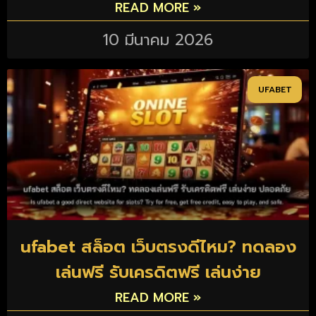
READ MORE »
10 มีนาคม 2026
UFABET
ufabet สล็อต เว็บตรงดีไหม? ทดลอง
เล่นฟรี รับเครดิตฟรี เล่นง่าย
READ MORE »