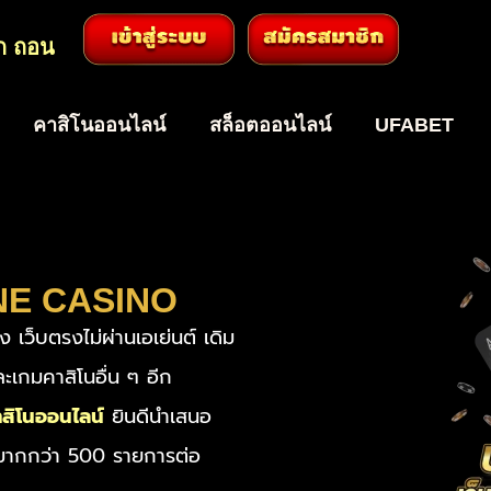
ก ถอน
คาสิโนออนไลน์
สล็อตออนไลน์
UFABET
NE CASINO
 เว็บตรงไม่ผ่านเอเย่นต์ เดิม
ะเกมคาสิโนอื่น ๆ อีก
าสิโนออนไลน์
ยินดีนำเสนอ
ามากกว่า 500 รายการต่อ