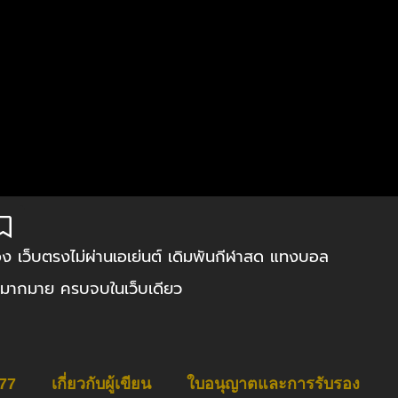
้อง เว็บตรงไม่ผ่านเอเย่นต์ เดิมพันกีฬาสด แทงบอล
ีกมากมาย ครบจบในเว็บเดียว
777
เกี่ยวกับผู้เขียน
ใบอนุญาตและการรับรอง