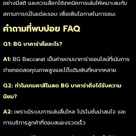
อย่างมีสติ และควรเลือกใช้เทคนิคการเล่นให้เหมาะสมกับ
สถานการณ์ในแต่ละรอบ เพื่อเพิ่มโอกาสในการชนะ
คำถามที่พบบ่อย FAQ
Q1: BG บาคาร่าคืออะไร?
A1:
BG Baccarat เป็นค่ายเกมบาคาร่าออนไลน์ที่เน้นการ
ถ่ายทอดสดคุณภาพสูงและโต๊ะเดิมพันที่หลากหลาย
Q2: ทำไมเกมคาสิโนสด BG บาคาร่าถึงได้รับความ
นิยม?
A2:
เพราะมีระบบการเล่นลื่นไหล โปรโมชั่นน่าสนใจ และ
การบริการลูกค้าที่ตอบสนองรวดเร็ว