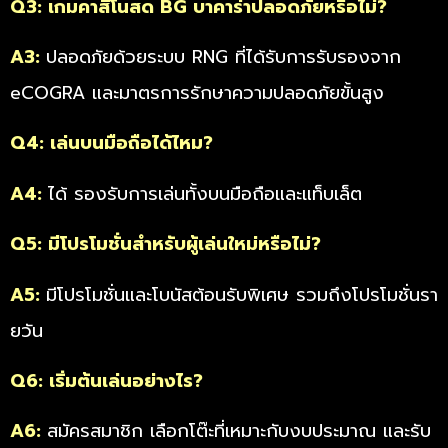
Q3: เกมคาสิโนสด BG บาคาร่าปลอดภัยหรือไม่?
A3:
ปลอดภัยด้วยระบบ RNG ที่ได้รับการรับรองจาก
eCOGRA และมาตรการรักษาความปลอดภัยขั้นสูง
Q4: เล่นบนมือถือได้ไหม?
A4:
ได้ รองรับการเล่นทั้งบนมือถือและแท็บเล็ต
Q5: มีโปรโมชั่นสำหรับผู้เล่นใหม่หรือไม่?
A5:
มีโปรโมชั่นและโบนัสต้อนรับพิเศษ รวมถึงโปรโมชั่นรา
ยวัน
Q6: เริ่มต้นเล่นอย่างไร?
A6:
สมัครสมาชิก เลือกโต๊ะที่เหมาะกับงบประมาณ และรับ