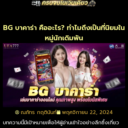
BG บาคาร่า คืออะไร? ทำไมถึงเป็นที่นิยมใน
หมู่นักเดิมพัน
ณภัทร กฤตินันท์
พฤศจิกายน 22, 2024
บทความนี้มีเป้าหมายเพื่อให้ผู้อ่านเข้าใจอย่างลึกซึ้งเกี่ยว