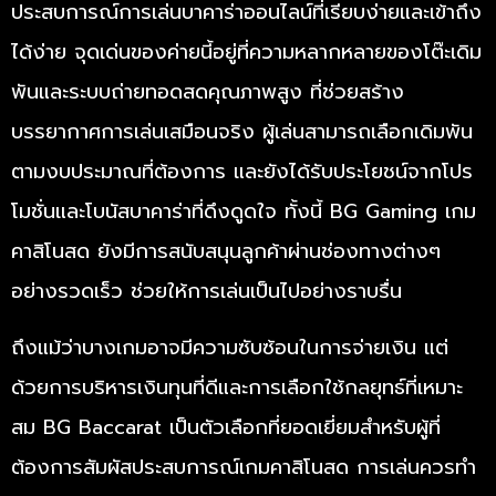
ประสบการณ์การเล่นบาคาร่าออนไลน์ที่เรียบง่ายและเข้าถึง
ได้ง่าย จุดเด่นของค่ายนี้อยู่ที่ความหลากหลายของโต๊ะเดิม
พันและระบบถ่ายทอดสดคุณภาพสูง ที่ช่วยสร้าง
บรรยากาศการเล่นเสมือนจริง ผู้เล่นสามารถเลือกเดิมพัน
ตามงบประมาณที่ต้องการ และยังได้รับประโยชน์จากโปร
โมชั่นและโบนัสบาคาร่าที่ดึงดูดใจ ทั้งนี้ BG Gaming เกม
คาสิโนสด ยังมีการสนับสนุนลูกค้าผ่านช่องทางต่างๆ
อย่างรวดเร็ว ช่วยให้การเล่นเป็นไปอย่างราบรื่น
ถึงแม้ว่าบางเกมอาจมีความซับซ้อนในการจ่ายเงิน แต่
ด้วยการบริหารเงินทุนที่ดีและการเลือกใช้กลยุทธ์ที่เหมาะ
สม BG Baccarat เป็นตัวเลือกที่ยอดเยี่ยมสำหรับผู้ที่
ต้องการสัมผัสประสบการณ์เกมคาสิโนสด การเล่นควรทำ