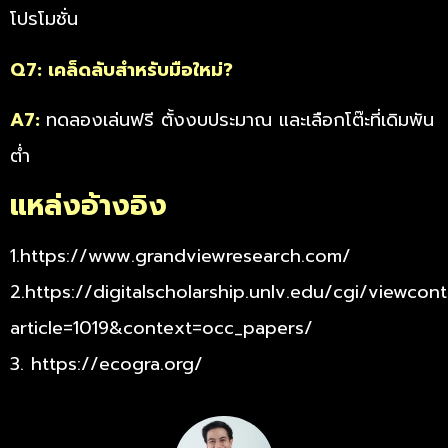
โปรโมชั่น
Q7: เคล็ดลับสำหรับมือใหม่?
A7:
ทดลองเล่นฟรี ตั้งงบประมาณ และเลือกโต๊ะที่เดิมพัน
ต่ำ
แหล่งอ้างอิง
1.https://www.grandviewresearch.com/
2.https://digitalscholarship.unlv.edu/cgi/viewcont
article=1019&context=occ_papers/
3. https://ecogra.org/