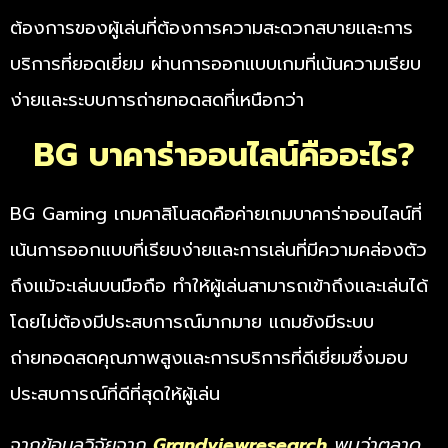
ต้องการของผู้เล่นที่ต้องการความสะดวกสบายและการ
บริการที่ยอดเยี่ยม ผ่านการออกแบบเกมที่เน้นความเรียบ
ง่ายและระบบการถ่ายทอดสดที่เหนือกว่า
BG บาคาร่าออนไลน์คืออะไร?
BG Gaming เกมคาสิโนสดคือค่ายเกมบาคาร่าออนไลน์ที่
เน้นการออกแบบที่เรียบง่ายและการเล่นที่มีความคล่องตัว
ถึงแม้จะเล่นบนมือถือ ทำให้ผู้เล่นสามารถเข้าถึงและเล่นได้
โดยไม่ต้องมีประสบการณ์มากมาย แถมยังมีระบบ
ถ่ายทอดสดคุณภาพสูงและการบริการที่ดีเยี่ยมซึ่งมอบ
ประสบการณ์ที่ดีที่สุดให้ผู้เล่น
จากข้อมูลวิจัยจาก
Grandviewresearch
พบว่าตลาด