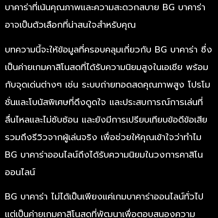
บาคาร่าที่เน้นคุณภาพและความสะดวกสบาย BG บาคาร่า
อาจเป็นตัวเลือกที่น่าสนใจสำหรับคุณ
บทความนี้จะให้ข้อมูลที่ครอบคลุมเกี่ยวกับ BG บาคาร่า ซึ่ง
เป็นค่ายเกมคาสิโนสดที่ได้รับความนิยมสูงในเอเชีย พร้อม
กับจุดเด่นต่างๆ เช่น ระบบถ่ายทอดสดคุณภาพสูง โปรโม
ชั่นและโบนัสพิเศษที่ดึงดูดใจ และประสบการณ์การเล่นที่
ลื่นไหลและไม่ซับซ้อน และยังมีการเปรียบเทียบข้อดีข้อเสีย
รวมถึงรีวิวจากผู้เล่นจริง เพื่อช่วยให้คุณเข้าใจว่าทำไม
BG บาคาร่าออนไลน์ถึงได้รับความนิยมในวงการคาสิโน
ออนไลน์
BG บาคาร่า ไม่ได้เป็นเพียงแค่เกมบาคาร่าออนไลน์ทั่วไป
แต่เป็นค่ายเกมคาสิโนสดที่พัฒนาเพื่อตอบสนองความ