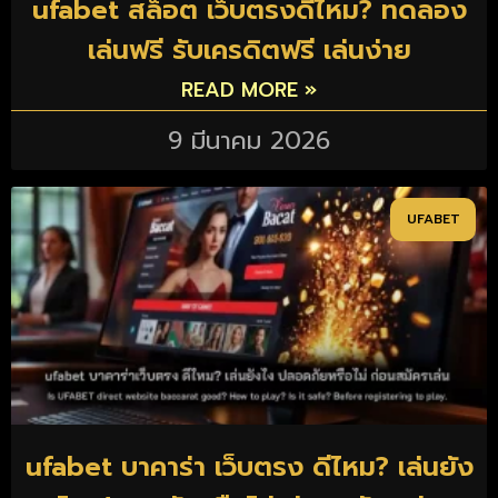
ufabet สล็อต เว็บตรงดีไหม? ทดลอง
เล่นฟรี รับเครดิตฟรี เล่นง่าย
READ MORE »
9 มีนาคม 2026
UFABET
ufabet บาคาร่า เว็บตรง ดีไหม? เล่นยัง