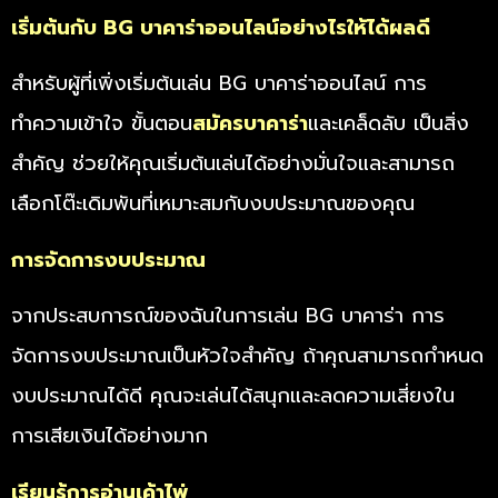
เริ่มต้นกับ BG บาคาร่าออนไลน์อย่างไรให้ได้ผลดี
สำหรับผู้ที่เพิ่งเริ่มต้นเล่น BG บาคาร่าออนไลน์ การ
ทำความเข้าใจ ขั้นตอน
สมัครบาคาร่า
และเคล็ดลับ เป็นสิ่ง
สำคัญ ช่วยให้คุณเริ่มต้นเล่นได้อย่างมั่นใจและสามารถ
เลือกโต๊ะเดิมพันที่เหมาะสมกับงบประมาณของคุณ
การจัดการงบประมาณ
จากประสบการณ์ของฉันในการเล่น BG บาคาร่า การ
จัดการงบประมาณเป็นหัวใจสำคัญ ถ้าคุณสามารถกำหนด
งบประมาณได้ดี คุณจะเล่นได้สนุกและลดความเสี่ยงใน
การเสียเงินได้อย่างมาก
เรียนรู้การอ่านเค้าไพ่