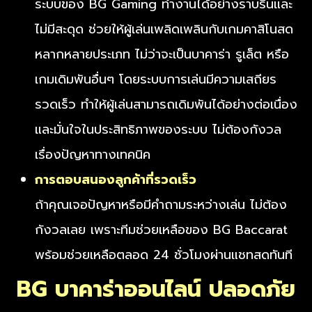
ระบบของ BG Gaming ทำงานได้อย่างราบรื่นและ
ไม่มีสะดุด ช่วยให้ผู้เล่นเพลิดเพลินกับเกมคาสิโนสด
หลากหลายประเภท ไม่ว่าจะเป็นบาคาร่า รูเล็ต หรือ
เกมเดิมพันอื่นๆ โดยระบบการเล่นมีความเสถียร
รวดเร็ว ทำให้ผู้เล่นสามารถเดิมพันได้อย่างต่อเนื่อง
และมั่นใจในประสิทธิภาพของระบบ ไม่ต้องกังวล
เรื่องปัญหาทางเทคนิค
การตอบสนองลูกค้าที่รวดเร็ว
ถ้าคุณเจอปัญหาหรือมีคำถามระหว่างเล่น ไม่ต้อง
กังวลเลย เพราะทีมช่วยเหลือของ BG Baccarat
พร้อมช่วยเหลือตลอด 24 ชั่วโมงผ่านแชทสดทันที
BG บาคาร่าออนไลน์ ปลอดภัย