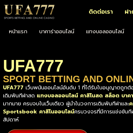
ติดต่อเรา
ฝา
หน้าแรก
บาคาร่าออนไลน์
แทงบอลออนไลน์
UFA777
SPORT BETTING AND ONLI
UFA777
เว็บพนันออนไลน์อันดับ 1 ที่ได้รับใบอนุญาตถูกต้อ
เดิมพันกีฬาสด
แทงบอลออนไลน์
คาสิโนสด
สล็อต
บาคา
มากมาย ครบจบในเว็บเดียว ผู้นำในวงการเดิมพันกีฬาและ
ค
Sportsbook
คาสิโนออนไลน์
ครบวงจรที่มีการแข่งขัน
สัปดาห์