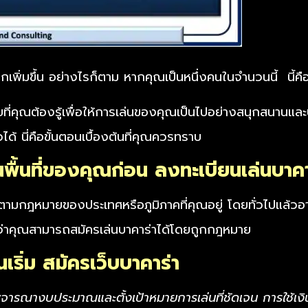
มากเพิ่มขึ้น อย่างไรก็ตาม หากคุณเป็นหนึ่งคนในจำนวนนี้ นี้
ัยที่คุณต้องรู้เพื่อให้การเล่นของคุณเป็นไปอย่างสนุกสนานและ
้ นี่คือขั้นตอนเบื้องต้นที่คุณควรทราบ
้นที่ของคุณก่อน ลงทะเบียนเล่นบาคา
ามกฎหมายของประเทศหรือภูมิภาคที่คุณอยู่ โดยทั่วไปแล้วอายุข
จว่าคุณสามารถสมัครเล่นบาคาร่าได้โดยถูกกฎหมาย
ิ่ม สมัครเว็บบาคาร่า
ิจารณางบประมาณและตั้งเป้าหมายการเล่นที่ชัดเจน การใช้เงินเ