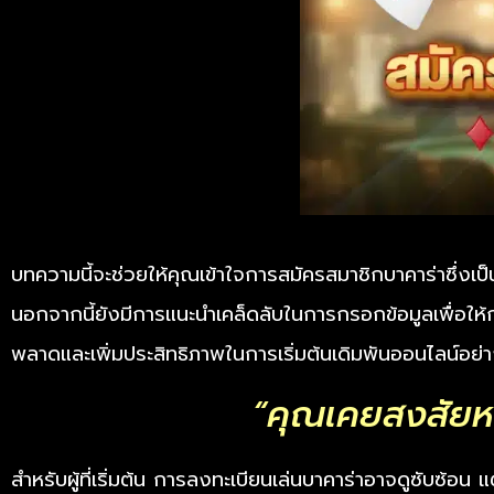
บทความนี้จะช่วยให้คุณเข้าใจการสมัครสมาชิกบาคาร่าซึ่ง
นอกจากนี้ยังมีการแนะนำเคล็ดลับในการกรอกข้อมูลเพื่อให้กา
พลาดและเพิ่มประสิทธิภาพในการเริ่มต้นเดิมพันออนไลน์อย่
“คุณเคยสงสัยหรื
สำหรับผู้ที่เริ่มต้น การลงทะเบียนเล่นบาคาร่าอาจดูซับซ้อ