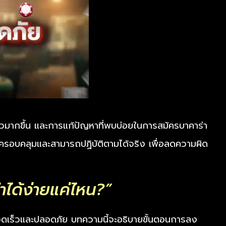
็วมากขึ้น และการแก้ปัญหาที่พบบ่อยในการสมัครบาคาร่า
ที่ครอบคลุมและสามารถปฏิบัติตามได้จริง เพื่อลดความผิด
ำได้ง่ายแค่ไหน?”
่างรวดเร็วและปลอดภัย บทความนี้จะอธิบายขั้นตอนการลง