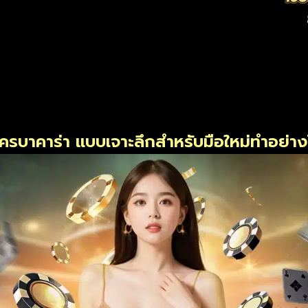
ัครบาคาร่า แบบเจาะลึกสำหรับมือใหม่ทำอย่าง