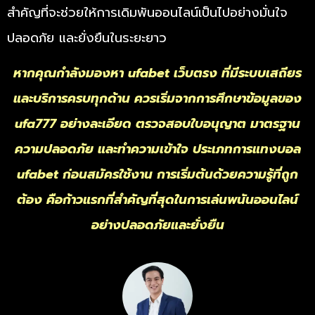
สำคัญที่จะช่วยให้การเดิมพันออนไลน์เป็นไปอย่างมั่นใจ
ปลอดภัย และยั่งยืนในระยะยาว
หากคุณกำลังมองหา ufabet เว็บตรง ที่มีระบบเสถียร
และบริการครบทุกด้าน ควรเริ่มจากการศึกษาข้อมูลของ
ufa777 อย่างละเอียด ตรวจสอบใบอนุญาต มาตรฐาน
ความปลอดภัย และทำความเข้าใจ ประเภทการแทงบอล
ufabet ก่อนสมัครใช้งาน การเริ่มต้นด้วยความรู้ที่ถูก
ต้อง คือก้าวแรกที่สำคัญที่สุดในการเล่นพนันออนไลน์
อย่างปลอดภัยและยั่งยืน