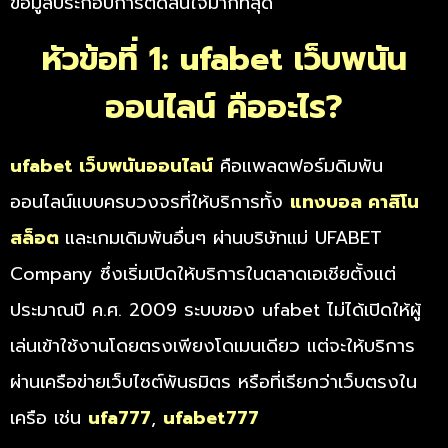
ข้อมูลประกอบการตัดสินใจมากที่สุด
หัวข้อที่ 1: ufabet เว็บพนัน
ออนไลน์ คืออะไร?
ufabet เว็บพนันออนไลน์
คือแพลตฟอร์มดิมพัน
ออนไลน์แบบครบวงจรที่ให้บริการทั้ง
แทงบอล คาสิโน
สล็อต
และเกมเดิมพันอื่นๆ ผ่านบริษัทแม่ UFABET
Company ซึ่งเริ่มเปิดให้บริการในตลาดเอเชียตั้งแต่
ประมาณปี ค.ศ. 2009 ระบบของ ufabet ไม่ได้เปิดให้ผู้
เล่นเข้าใช้งานโดยตรงเพียงโดเมนเดียว แต่จะให้บริการ
ผ่านเครือข่ายเว็บไซต์พันธมิตร หรือที่เรียกว่าเว็บตรงใน
เครือ เช่น
ufa777
,
ufabet777