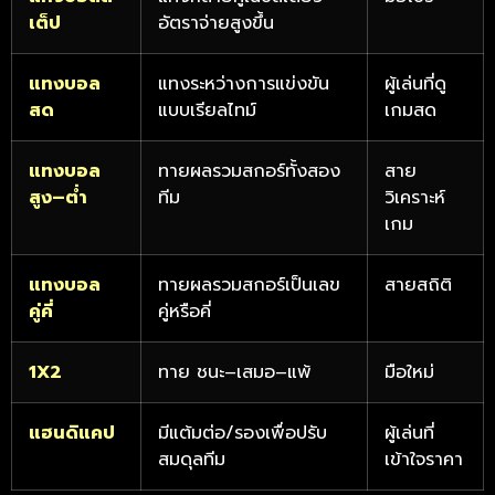
เต็ป
อัตราจ่ายสูงขึ้น
แทงบอล
แทงระหว่างการแข่งขัน
ผู้เล่นที่ดู
สด
แบบเรียลไทม์
เกมสด
แทงบอล
ทายผลรวมสกอร์ทั้งสอง
สาย
สูง–ต่ำ
ทีม
วิเคราะห์
เกม
แทงบอล
ทายผลรวมสกอร์เป็นเลข
สายสถิติ
คู่คี่
คู่หรือคี่
1X2
ทาย ชนะ–เสมอ–แพ้
มือใหม่
แฮนดิแคป
มีแต้มต่อ/รองเพื่อปรับ
ผู้เล่นที่
สมดุลทีม
เข้าใจราคา