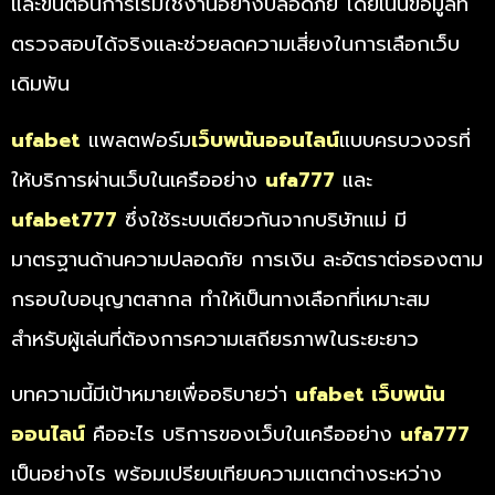
และขั้นตอนการเริ่มใช้งานอย่างปลอดภัย โดยเน้นข้อมูลที่
ตรวจสอบได้จริงและช่วยลดความเสี่ยงในการเลือกเว็บ
เดิมพัน
ufabet
แพลตฟอร์ม
เว็บพนันออนไลน์
แบบครบวงจรที่
ให้บริการผ่านเว็บในเครืออย่าง
ufa777
และ
ufabet777
ซึ่งใช้ระบบเดียวกันจากบริษัทแม่ มี
มาตรฐานด้านความปลอดภัย การเงิน ละอัตราต่อรองตาม
กรอบใบอนุญาตสากล ทำให้เป็นทางเลือกที่เหมาะสม
สำหรับผู้เล่นที่ต้องการความเสถียรภาพในระยะยาว
บทความนี้มีเป้าหมายเพื่ออธิบายว่า
ufabet เว็บพนัน
ออนไลน์
คืออะไร บริการของเว็บในเครืออย่าง
ufa777
เป็นอย่างไร พร้อมเปรียบเทียบความแตกต่างระหว่าง