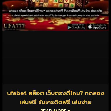
ufabet สล็อต เว็บตรงดีไหม? ทดลอง
เล่นฟรี รับเครดิตฟรี เล่นง่าย