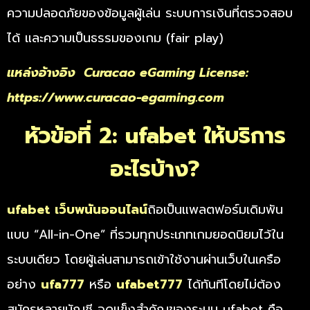
ความปลอดภัยของข้อมูลผู้เล่น ระบบการเงินที่ตรวจสอบ
ได้ และความเป็นธรรมของเกม (fair play)
แหล่งอ้างอิง Curacao eGaming License:
https://www.curacao-egaming.com
หัวข้อที่ 2: ufabet ให้บริการ
อะไรบ้าง?
ufabet เว็บพนันออนไลน์
ถิอเป็นแพลตฟอร์มเดิมพัน
แบบ “All-in-One” ที่รวมทุกประเภทเกมยอดนิยมไว้ใน
ระบบเดียว โดยผู้เล่นสามารถเข้าใช้งานผ่านเว็บในเครือ
อย่าง
ufa777
หรือ
ufabet777
ได้ทันทีโดยไม่ต้อง
สมัครหลายบัญชี จุดแข็งสำคัญของระบบ ufabet คือ