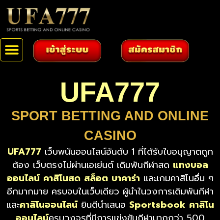
บาคาร่าออนไลน์
แทงบอลออนไลน์
คาสิโนออนไลน์
สล็อตออนไลน์
UFA777
SPORT BETTING AND ONLINE
CASINO
UFA777
เว็บพนันออนไลน์อันดับ 1 ที่ได้รับใบอนุญาตถูก
ต้อง เว็บตรงไม่ผ่านเอเย่นต์ เดิมพันกีฬาสด
แทงบอล
ออนไลน์
คาสิโนสด
สล็อต
บาคาร่า
และเกมคาสิโนอื่น ๆ
อีกมากมาย ครบจบในเว็บเดียว ผู้นำในวงการเดิมพันกีฬา
และ
คาสิโนออนไลน์
ยินดีนำเสนอ
Sportsbook
คาสิโน
ออนไลน์
ครบวงจรที่มีการแข่งขันกีฬามากกว่า 500