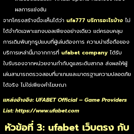
ผลการแข่งขัน
จากโครงสร้างนี้จะเห็นได้ว่า
ufa777 บริการอะไรบ้าง
ไม่
ได้จำกัดเฉพาะแทงบอลเพียงอย่างเดียว แต่ครอบคลุม
การเดิมพันทุกรูปแบบที่ผู้เล่นต้องการ ความน่าเชื่อถือของ
บริการเหล่านี้มาจากการที่
ufabet company
ได้รับ
ใบรับรองจากหน่วยงานกำกับดูแลระดับสากล ส่งผลให้ผู้
เล่นสามารถตรวจสอบที่มาเกมและมาตรฐานความปลอดภัย
ได้จริง ไม่ใช่เพียงคำโฆษณา
แหล่งอ้างอิง: UFABET Official – Game Providers
List: https://www.ufabet.com
หัวข้อที่ 3: ufabet เว็บตรง กับ