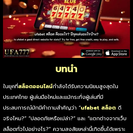
บทนำ
ในยุคที่
สล็อตออนไลน์
กำลังได้รับความนิยมสูงสุดใน
ประเทศไทย ผู้เล่นมือใหม่และแม้กระทั่งผู้เล่นที่มี
ประสบการณ์มักมีคำถามสำคัญว่า “
ufabet สล็อต
ดี
จริงไหม?” “ปลอดภัยหรือเปล่า?” และ “แตกต่างจากเว็บ
สล็อตทั่วไปอย่างไร?” ความสงสัยเหล่านี้เกิดขึ้นได้เพราะ