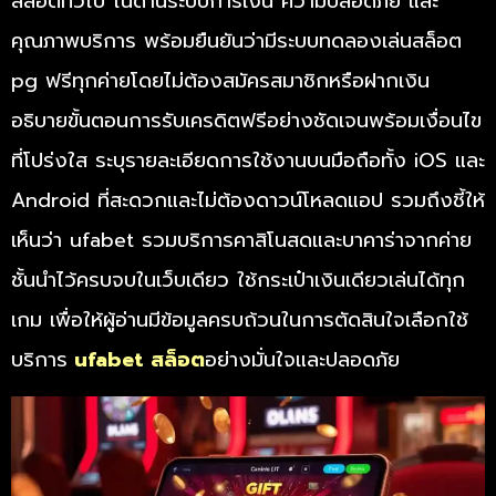
สล็อตทั่วไป ในด้านระบบการเงิน ความปลอดภัย และ
คุณภาพบริการ พร้อมยืนยันว่ามีระบบทดลองเล่นสล็อต
pg ฟรีทุกค่ายโดยไม่ต้องสมัครสมาชิกหรือฝากเงิน
อธิบายขั้นตอนการรับเครดิตฟรีอย่างชัดเจนพร้อมเงื่อนไข
ที่โปร่งใส ระบุรายละเอียดการใช้งานบนมือถือทั้ง iOS และ
Android ที่สะดวกและไม่ต้องดาวน์โหลดแอป รวมถึงชี้ให้
เห็นว่า ufabet รวมบริการคาสิโนสดและบาคาร่าจากค่าย
ชั้นนำไว้ครบจบในเว็บเดียว ใช้กระเป๋าเงินเดียวเล่นได้ทุก
เกม เพื่อให้ผู้อ่านมีข้อมูลครบถ้วนในการตัดสินใจเลือกใช้
บริการ
ufabet สล็อต
อย่างมั่นใจและปลอดภัย