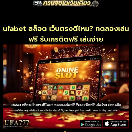
ufabet สล็อต เว็บตรงดีไหม? ทดลองเล่น
ฟรี รับเครดิตฟรี เล่นง่าย