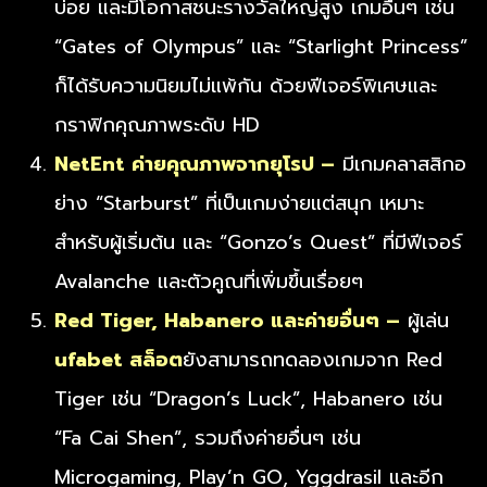
บ่อย และมีโอกาสชนะรางวัลใหญ่สูง เกมอื่นๆ เช่น
“Gates of Olympus” และ “Starlight Princess”
ก็ได้รับความนิยมไม่แพ้กัน ด้วยฟีเจอร์พิเศษและ
กราฟิกคุณภาพระดับ HD
NetEnt ค่ายคุณภาพจากยุโรป –
มีเกมคลาสสิกอ
ย่าง “Starburst” ที่เป็นเกมง่ายแต่สนุก เหมาะ
สำหรับผู้เริ่มต้น และ “Gonzo’s Quest” ที่มีฟีเจอร์
Avalanche และตัวคูณที่เพิ่มขึ้นเรื่อยๆ
Red Tiger, Habanero และค่ายอื่นๆ –
ผู้เล่น
ufabet สล็อต
ยังสามารถทดลองเกมจาก Red
Tiger เช่น “Dragon’s Luck”, Habanero เช่น
“Fa Cai Shen”, รวมถึงค่ายอื่นๆ เช่น
Microgaming, Play’n GO, Yggdrasil และอีก