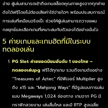
ง่าย ผู้เล่นสามารถเข้าถึงเกมสล็อตคุณภาพสูงจากทุกค่าย
ดังได้ฟรีโดยไม่ต้องเสียค่าใช้จ่ายใดๆ พร้อมประสบการณ์
การเล่นที่เหมือนจริงเป๊ะ ช่วยให้ผู้เล่นสามารถวางแผน
กลยุทธ์และเลือกเกมที่เหมาะสมกับตัวเองได้อย่างมั่นใจ
5 ค่ายเกมและเกมฮิตที่มีในระบบ
ทดลองเล่น
PG Slot ค่ายยอดนิยมอันดับ 1 ของไทย –
ทดลองเล่นpg
ฟรีได้ทุกเกม รวมถึงเกมดังอย่าง
“Treasures of Aztec” ที่มีฟีเจอร์ Multiplier สูง
ถึง x15 และ “Mahjong Ways” ที่มีรูปแบบการเล่น
แบบ Megaways 1,024 ช่องทาง เกมจาก PG มี
กราฟิกสวยงาม เล่นลื่นไหล และมี RTP สูงเฉลี่ย