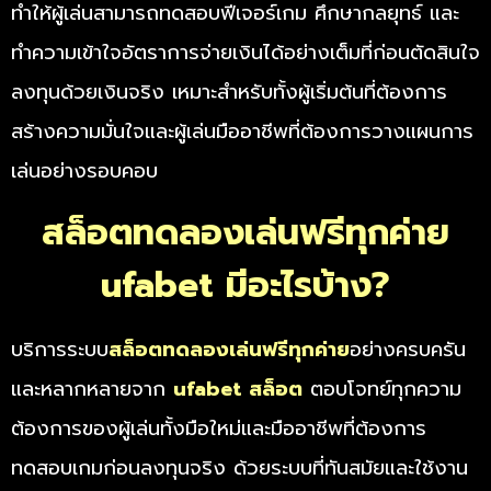
ทำให้ผู้เล่นสามารถทดสอบฟีเจอร์เกม ศึกษากลยุทธ์ และ
ทำความเข้าใจอัตราการจ่ายเงินได้อย่างเต็มที่ก่อนตัดสินใจ
ลงทุนด้วยเงินจริง เหมาะสำหรับทั้งผู้เริ่มต้นที่ต้องการ
สร้างความมั่นใจและผู้เล่นมืออาชีพที่ต้องการวางแผนการ
เล่นอย่างรอบคอบ
สล็อตทดลองเล่นฟรีทุกค่าย
ufabet มีอะไรบ้าง?
บริการระบบ
สล็อตทดลองเล่นฟรีทุกค่าย
อย่างครบครัน
และหลากหลายจาก
ufabet สล็อต
ตอบโจทย์ทุกความ
ต้องการของผู้เล่นทั้งมือใหม่และมืออาชีพที่ต้องการ
ทดสอบเกมก่อนลงทุนจริง ด้วยระบบที่ทันสมัยและใช้งาน