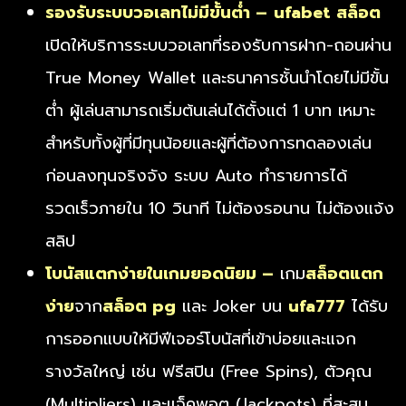
รองรับระบบวอเลทไม่มีขั้นต่ำ –
ufabet สล็อต
เปิดให้บริการระบบวอเลทที่รองรับการฝาก-ถอนผ่าน
True Money Wallet และธนาคารชั้นนำโดยไม่มีขั้น
ต่ำ ผู้เล่นสามารถเริ่มต้นเล่นได้ตั้งแต่ 1 บาท เหมาะ
สำหรับทั้งผู้ที่มีทุนน้อยและผู้ที่ต้องการทดลองเล่น
ก่อนลงทุนจริงจัง ระบบ Auto ทำรายการได้
รวดเร็วภายใน 10 วินาที ไม่ต้องรอนาน ไม่ต้องแจ้ง
สลิป
โบนัสแตกง่ายในเกมยอดนิยม –
เกม
สล็อตแตก
ง่าย
จาก
สล็อต pg
และ Joker บน
ufa777
ได้รับ
การออกแบบให้มีฟีเจอร์โบนัสที่เข้าบ่อยและแจก
รางวัลใหญ่ เช่น ฟรีสปิน (Free Spins), ตัวคุณ
(Multipliers) และแจ็คพอต (Jackpots) ที่สะสม