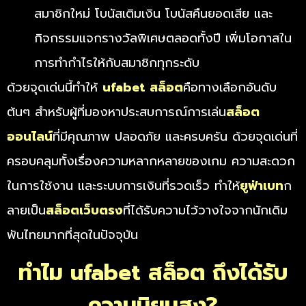
สมาชิกใหม่ โบนัสเติมเงิน โบนัสคืนยอดเสีย และ
กิจกรรมแจกรางวัลพิเศษตลอดทั้งปี เพิ่มโอกาสใน
การทำกำไรให้กับสมาชิกทุกระดับ
ด้วยจุดเด่นนี้ทำให้
ufabet สล็อต
คือทางเลือกอันดับ
ต้นๆ สำหรับผู้ที่มองหาประสบการณ์การเล่น
สล็อต
ออนไลน์
ที่มีคุณภาพ ปลอดภัย และครบครัน ด้วยจุดเด่นที่
ครอบคลุมทั้งเรื่องความหลากหลายของเกม ความสะดวก
ในการใช้งาน และระบบการเงินที่รวดเร็ว ทำให้
ยูฟ่าเบท
ก
ลายเป็น
สล็อตเว็บตรง
ที่ได้รับความไว้วางใจจากนักเดิม
พันไทยมากที่สุดในปัจจุบัน
ทำไม ufabet สล็อต ถึงได้รับ
ความนิยมสูง?