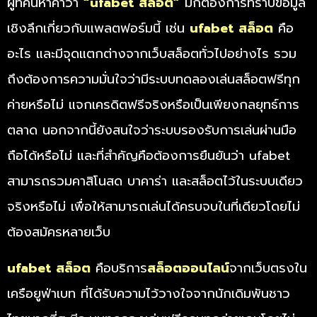
ผู้ที่ค้นหาคำว่า
“ufabet สล็อต”
มักต้องการทราบข้อมูล
เชิงลึกเกี่ยวกับแพลตฟอร์มนี้ เช่น
ufabet สล็อต
คือ
อะไร และมีจุดแตกต่างจากเว็บสล็อตทั่วไปอย่างไร รวม
ถึงต้องการความมั่นใจว่ามีระบบทดลองเล่นสล็อตฟรีทุก
ค่ายหรือไม่ แจกเครดิตฟรีจริงหรือเป็นเพียงกลยุทธ์การ
ตลาด นอกจากนี้ยังสนใจว่าระบบรองรับการเล่นผ่านมือ
ถือได้หรือไม่ และที่สำคัญคือต้องการยืนยันว่า ufabet
สามารถรวมคาสิโนสด บาคาร่า และสล็อตไว้ในระบบเดียว
จริงหรือไม่ เพื่อให้สามารถเล่นได้ครบจบในที่เดียวโดยไม่
ต้องสมัครหลายเว็บ
ufabet สล็อต
คือบริการ
สล็อตออนไลน์
จากเว็บตรงใน
เครือยูฟ่าเบท ที่ได้รับความไว้วางใจจากนักเดิมพันชาว