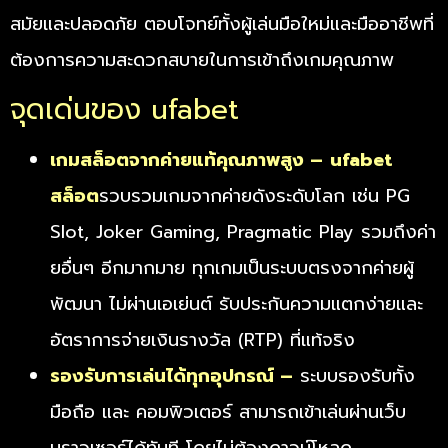
สมัยและปลอดภัย ตอบโจทย์ทั้งผู้เล่นมือใหม่และมืออาชีพที่
ต้องการความสะดวกสบายในการเข้าถึงเกมคุณภาพ
จุดเด่นของ ufabet
เกมสล็อตจากค่ายแท้คุณภาพสูง –
ufabet
สล็อต
รวบรวมเกมจากค่ายดังระดับโลก เช่น PG
Slot, Joker Gaming, Pragmatic Play รวมถึงค่า
ยอื่นๆ อีกมากมาย ทุกเกมเป็นระบบตรงจากค่ายผู้
พัฒนา ไม่ผ่านเอเย่นต์ รับประกันความแตกง่ายและ
อัตราการจ่ายเงินรางวัล (RTP) ที่แท้จริง
รองรับการเล่นได้ทุกอุปกรณ์ –
ระบบรองรับทั้ง
มือถือ และ คอมพิวเตอร์ สามารถเข้าเล่นผ่านเว็บ
บราวเซอร์ได้ทันที โดยไม่ต้องดาวน์โหลด