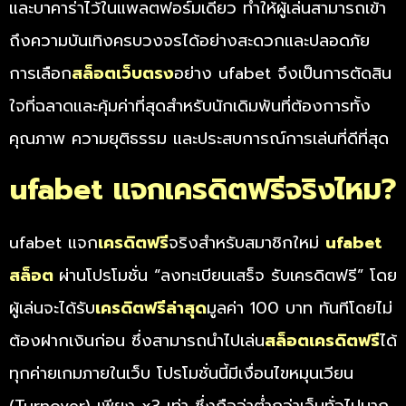
และบาคาร่าไว้ในแพลตฟอร์มเดียว ทำให้ผู้เล่นสามารถเข้า
ถึงความบันเทิงครบวงจรได้อย่างสะดวกและปลอดภัย
การเลือก
สล็อตเว็บตรง
อย่าง ufabet จึงเป็นการตัดสิน
ใจที่ฉลาดและคุ้มค่าที่สุดสำหรับนักเดิมพันที่ต้องการทั้ง
คุณภาพ ความยุติธรรม และประสบการณ์การเล่นที่ดีที่สุด
ufabet แจกเครดิตฟรีจริงไหม?
ufabet แจก
เครดิตฟรี
จริงสำหรับสมาชิกใหม่
ufabet
สล็อต
ผ่านโปรโมชั่น “ลงทะเบียนเสร็จ รับเครดิตฟรี” โดย
ผู้เล่นจะได้รับ
เครดิตฟรีล่าสุด
มูลค่า 100 บาท ทันทีโดยไม่
ต้องฝากเงินก่อน ซึ่งสามารถนำไปเล่น
สล็อตเครดิตฟรี
ได้
ทุกค่ายเกมภายในเว็บ โปรโมชั่นนี้มีเงื่อนไขหมุนเวียน
(Turnover) เพียง x3 เท่า ซึ่งถือว่าต่ำกว่าเว็บทั่วไปมาก