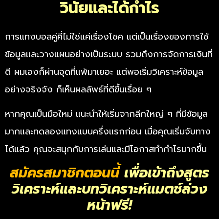
วินัยและได้กำไร
การแทงบอลคู่คี่ไม่ใช่แค่เรื่องโชค แต่เป็นเรื่องของการใช้
ข้อมูลและวางแผนอย่างเป็นระบบ รวมถึงการจัดการเงินที่
ดี ผมเองก็ผ่านจุดที่แพ้มาเยอะ แต่พอเริ่มวิเคราะห์ข้อมูล
อย่างจริงจัง ก็เห็นผลลัพธ์ที่ดีขึ้นเรื่อย ๆ
หากคุณเป็นมือใหม่ แนะนำให้เริ่มจากลีกใหญ่ ๆ ที่มีข้อมูล
มากและทดลองแทงแบบครึ่งแรกก่อน เมื่อคุณเริ่มจับทาง
ได้แล้ว คุณจะสนุกกับการเล่นและมีโอกาสทำกำไรมากขึ้น
สมัครสมาชิกตอนนี้
เพื่อเข้าถึงสูตร
วิเคราะห์และบทวิเคราะห์แมตช์ล่วง
หน้าฟรี!