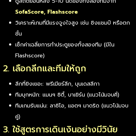
ดูสถิติย้อนหลัง 5-10 นัดของทั้งสองทีมจาก
SofaScore, Flashscore
วิเคราะห์เกมที่มีแรงจูงใจสูง เช่น ชิงแชมป์ หรือตก
ชั้น
เช็กค่าเฉลี่ยการทำประตูของทั้งสองทีม (มีใน
Flashscore)
2. เลือกลีกและทีมให้ถูก
ลีกที่ยิงเยอะ: พรีเมียร์ลีก, บุนเดสลีกา
ทีมบุกหนัก: แมนฯ ซิตี้, บาเยิร์น (แนวโน้มจบคี่)
ทีมเกมรับแน่น: ลาซิโอ, แอตฯ มาดริด (แนวโน้มจบ
คู่)
3. ใช้สูตรการเดินเงินอย่างมีวินัย