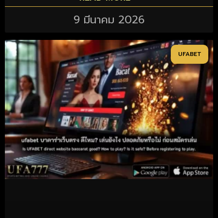
9 มีนาคม 2026
UFABET