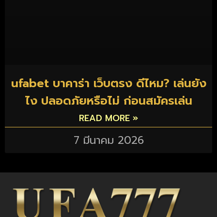
ufabet บาคาร่า เว็บตรง ดีไหม? เล่นยัง
ไง ปลอดภัยหรือไม่ ก่อนสมัครเล่น
READ MORE »
7 มีนาคม 2026