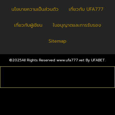
นโยบายความเป็นส่วนตัว
เกี่ยวกับ UFA777
เกี่ยวกับผู้เขียน
ใบอนุญาตและการรับรอง
Sitemap
©2025All Rights Reserved
www.ufa777.vet
By UFABET.
โปรโมชั่น
สมัครสมาชิก
ฝาก ถอน
ติดต่อเรา