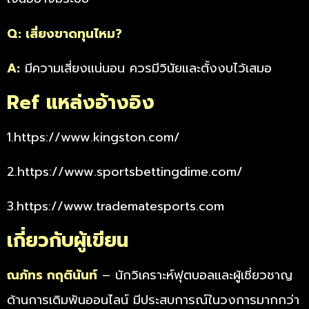
Q: เสี่ยงขาดทุนไหม?
A:
มีความเสี่ยงแน่นอน ควรมีวินัยและตั้งงบไว้เสมอ
Ref แหล่งอ้างอิง
1.https://www.kingston.com/
2.https://www.sportsbettingdime.com/
3.https://www.tradematesports.com
เกี่ยวกับผู้เขียน
ณภัทร กฤตินันท์
– นักวิเคราะห์ฟุตบอลและผู้เชี่ยวชาญ
ด้านการเดิมพันออนไลน์ มีประสบการณ์ในวงการมากกว่า