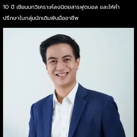
10 ปี เขียนบทวิเคราะห์ลงนิตยสารฟุตบอล และให้คำ
ปรึกษาในกลุ่มนักเดิมพันมืออาชีพ