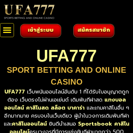
บาคาร่าออนไลน์
แทงบอลออนไลน์
คาสิโนออนไลน์
สล็อตออนไลน์
UFA777
SPORT BETTING AND ONLINE
CASINO
UFA777
เว็บพนันออนไลน์อันดับ 1 ที่ได้รับใบอนุญาตถูก
ต้อง เว็บตรงไม่ผ่านเอเย่นต์ เดิมพันกีฬาสด
แทงบอล
ออนไลน์
คาสิโนสด
สล็อต
บาคาร่า
และเกมคาสิโนอื่น ๆ
อีกมากมาย ครบจบในเว็บเดียว ผู้นำในวงการเดิมพันกีฬา
และ
คาสิโนออนไลน์
ยินดีนำเสนอ
Sportsbook
คาสิโน
ออนไลน์
ครบวงจรที่มีการแข่งขันกีฬามากกว่า 500