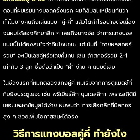
ตอนที่ผมเริ่มแทงบอลครั้งแรก ผมก็สับสนเหมือนกันว่า
ทำไมบางคนถึงเล่นแบบ “คู่-คี่” แล้วได้กำไรอย่างต่อเนื่อง
จนผมได้ลองศึกษาลึก ๆ เลยถึงบางอ๋อ ว่าการแทงบอล
แบบนี้ไม่ต้องสนใจว่าทีมไหนชนะ แต่เน้นที่ “ทายผลสกอร์
รวม” จะเป็นเลขคู่หรือเลขคี่แทน เช่น ถ้าสกอร์รวม 2-1
เท่ากับ 3 ลูก ซึ่งถือว่าเป็น “คี่” ง่าย ๆ แบบนี้เลย
ในช่วงแรกที่ผมทดลองแทงคู่คี่ ผมเริ่มจากการดูแมตช์ที่
ทีมยิงประตูเยอะ เช่น พรีเมียร์ลีก บุนเดสลีกา เพราะสถิติมี
เยอะและหาข้อมูลได้ง่าย ผมพบว่า การเลือกลีกที่มีสกอร์
สูง ๆ ช่วยเพิ่มโอกาสชนะได้จริง
วิธีการแทงบอลคู่คี่ ทำยังไง