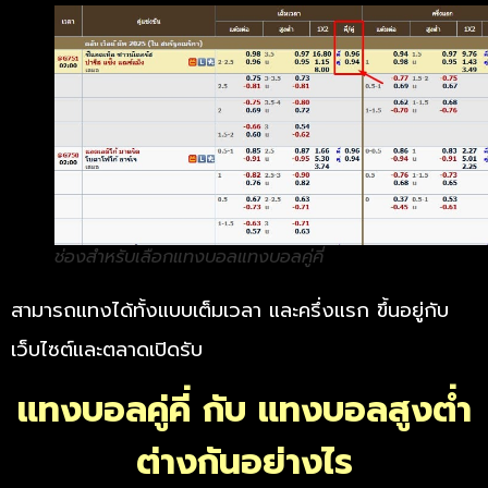
ช่องสำหรับเลือกแทงบอลแทงบอลคู่คี่
สามารถแทงได้ทั้งแบบเต็มเวลา และครึ่งแรก ขึ้นอยู่กับ
เว็บไซต์และตลาดเปิดรับ
แทงบอลคู่คี่ กับ แทงบอลสูงต่ำ
ต่างกันอย่างไร