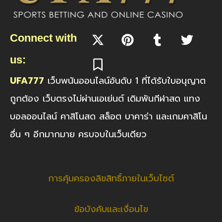
Connect with
us:
UFA777
เว็บพนันออนไลน์อันดับ 1 ที่ได้รับใบอนุญาต
ถูกต้อง เว็บตรงไม่ผ่านเอเย่นต์ เดิมพันกีฬาสด แทง
บอลออนไลน์ คาสิโนสด สล็อต บาคาร่า และเกมคาสิโน
อื่น ๆ อีกมากมาย ครบจบในเว็บเดียว
การคุ้มครองลิขสิทธิ์ภายในเว็บไซต์
ข้อบังคับและเงื่อนไข