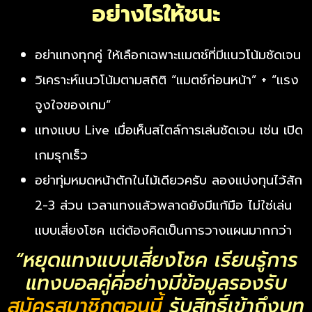
อย่างไรให้ชนะ
อย่าแทงทุกคู่ ให้เลือกเฉพาะแมตช์ที่มีแนวโน้มชัดเจน
วิเคราะห์แนวโน้มตามสถิติ “แมตช์ก่อนหน้า” + “แรง
จูงใจของเกม”
แทงแบบ Live เมื่อเห็นสไตล์การเล่นชัดเจน เช่น เปิด
เกมรุกเร็ว
อย่าทุ่มหมดหน้าตักในไม้เดียวครับ ลองแบ่งทุนไว้สัก
2-3 ส่วน เวลาแทงแล้วพลาดยังมีแก้มือ ไม่ใช่เล่น
แบบเสี่ยงโชค แต่ต้องคิดเป็นการวางแผนมากกว่า
“หยุดแทงแบบเสี่ยงโชค เรียนรู้การ
แทงบอลคู่คี่อย่างมีข้อมูลรองรับ
สมัครสมาชิกตอนนี้
รับสิทธิ์เข้าถึงบท