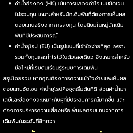
ค่าน้ำฮ่องกง (HK) เน้นการแสดงกำไรแบบชัดเจน
ไม่รวมทุน เหมาะสำหรับนักเดิมพันที่ต้องการเห็นผล
ตอบแทนจริงจากการลงทุน โดยนิยมในหมู่นักเดิม
พันที่มีประสบการณ์
ค่าน้ำยุโรป (EU) เป็นรูปแบบที่เข้าใจง่ายที่สุด เพราะ
รวมทั้งทุนและกำไรไว้ในตัวเลขเดียว จึงเหมาะสำหรับ
มือใหม่ที่เริ่มต้นเรียนรู้ระบบการเดิมพัน
สรุปโดยรวม หากคุณต้องการความเข้าใจง่ายและเห็นผล
ตอบแทนชัดเจน ค่าน้ำยุโรปคือจุดเริ่มต้นที่ดี ส่วนค่าน้ำมา
เลย์และฮ่องกงจะเหมาะกับผู้ที่มีประสบการณ์มากขึ้น และ
ต้องการบริหารความเสี่ยงหรือเพิ่มผลตอบแทนจากการ
เดิมพันในระดับที่ลึกกว่า