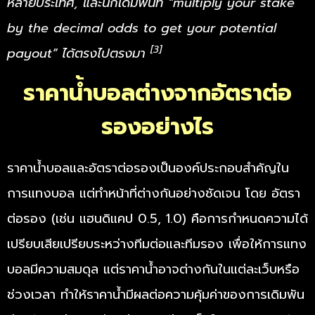
หลายประเทศ, และนักเดิมพันที่ “multiply your stake
by the decimal odds to get your potential
[3]
payout” ได้ตรงไปตรงมา
ราคาน้ำบอลต่างจากอัตราต่อ
รองอย่างไร
ราคาน้ำบอลและอัตราต่อรองเป็นองค์ประกอบสำคัญใน
การแทงบอล แต่ทำหน้าที่ต่างกันอย่างชัดเจน โดย อัตรา
ต่อรอง (เช่น แฮนดิแคป 0.5, 1.0) คือการกำหนดความได้
เปรียบเสียเปรียบระหว่างทีมต่อและทีมรอง เพื่อให้การแทง
บอลมีความสมดุล แต่ราคาน้ำอาจต่างกันในแต่ละเว็บหรือ
ช่วงเวลา ทำให้ราคาน้ำมีผลต่อความคุ้มค่าของการเดิมพัน