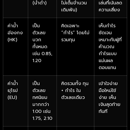
(น้ำดำ)
ไม่เต็มจำนวน
เล่นที่เน้นลด
เดิมพัน)
ความเสี่ยง
ค่าน้ำ
เป็น
คิดเฉพาะ
เห็นกำไร
ฮ่องกง
ตัวเลข
“กำไร” โดยไม่
ชัดเจน
(HK)
บวก
รวมทุน
เหมาะกับผู้ที่
ทั้งหมด
คำนวณ
เช่น 0.85,
กำไรแบบ
1.20
แม่นผล
ตอบแทน
ค่าน้ำ
เป็น
คิดรวมทั้ง ทุน
เข้าใจง่าย
ยุโรป
ตัวเลข
+ กำไร ใน
มือใหม่ใช้
(EU)
ทศนิยม
ตัวเลขเดียว
ง่าย เห็น
มากกว่า
เงินสุดท้าย
1.00 เช่น
ทันที
1.75, 2.10