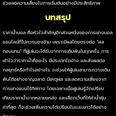
ช่วยลดความเสี่ยงในการเริ่มต้นอย่างมีประสิทธิภาพ
บทสรุป
ราคาน้ำบอล คือหัวใจสำคัญอีกส่วนหนึ่งของการแทงบอล
ออนไลน์ที่ไม่ควรมองข้าม เพราะมีผลโดยตรงต่อ “ผล
ตอบแทน” ที่ผู้เล่นจะได้รับจากการเดิมพันในทุกครั้ง การ
เข้าใจว่าราคาน้ำคืออะไร มีประเภทใดบ้าง และส่งผลต่อ
กลยุทธ์หรือกำไรอย่างไร จะช่วยให้ผู้เล่นสามารถวางเดิม
พันได้อย่างชาญฉลาด มีเหตุผล และลดความเสี่ยงจาก
การแทงแบบไร้ทิศทาง โดยเฉพาะเมื่อผู้เล่นรู้จักเปรียบ
เทียบราคาน้ำจากหลายแหล่ง และเลือกเว็บที่ให้ค่าน้ำคุ้ม
ค่าที่สุด ก็จะช่วยเพิ่มความได้เปรียบในระยะยาวได้อย่าง