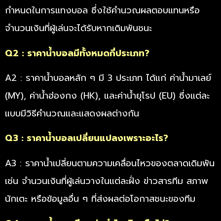
กำหนดในการแทงบอล ซึ่งใช้คำนวณผลตอบแทนหรือ
จำนวนเงินที่ผู้เล่นจะได้รับหากเดิมพันชนะ
Q2 : ราคาน้ำบอลมีทั้งหมดกี่ประเภท?
A2 : ราคาน้ำบอลหลัก ๆ มี 3 ประเภท ได้แก่ ค่าน้ำมาเลย์
(MY), ค่าน้ำฮ่องกง (HK), และค่าน้ำยุโรป (EU) ซึ่งแต่ละ
แบบมีวิธีคำนวณและแสดงผลต่างกัน
Q3 : ราคาน้ำบอลเปลี่ยนแปลงเพราะอะไร?
A3 : ราคาน้ำเปลี่ยนตามความเคลื่อนไหวของตลาดเดิมพัน
เช่น จำนวนเงินที่ผู้เล่นวางในแต่ละฝั่ง ข่าวสารทีม สภาพ
นักเตะ หรือข้อมูลอื่น ๆ ที่ส่งผลต่อโอกาสชนะของทีม