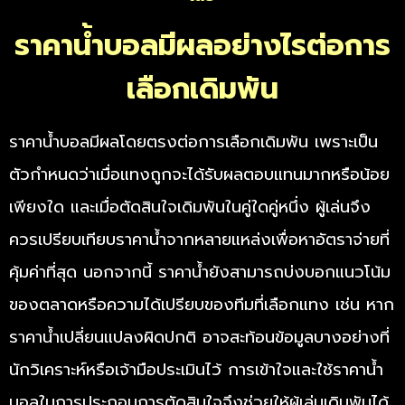
ราคาน้ำบอลมีผลอย่างไรต่อการ
เลือกเดิมพัน
ราคาน้ำบอลมีผลโดยตรงต่อการเลือกเดิมพัน เพราะเป็น
ตัวกำหนดว่าเมื่อแทงถูกจะได้รับผลตอบแทนมากหรือน้อย
เพียงใด และเมื่อตัดสินใจเดิมพันในคู่ใดคู่หนึ่ง ผู้เล่นจึง
ควรเปรียบเทียบราคาน้ำจากหลายแหล่งเพื่อหาอัตราจ่ายที่
คุ้มค่าที่สุด นอกจากนี้ ราคาน้ำยังสามารถบ่งบอกแนวโน้ม
ของตลาดหรือความได้เปรียบของทีมที่เลือกแทง เช่น หาก
ราคาน้ำเปลี่ยนแปลงผิดปกติ อาจสะท้อนข้อมูลบางอย่างที่
นักวิเคราะห์หรือเจ้ามือประเมินไว้ การเข้าใจและใช้ราคาน้ำ
บอลในการประกอบการตัดสินใจจึงช่วยให้ผู้เล่นเดิมพันได้