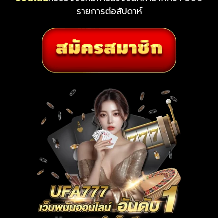
รายการต่อสัปดาห์