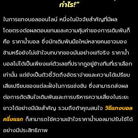
กำไร!”
ในการแทงบอลออนไลน์ หนึ่งในปัจจัยสำคัญที่มีผล
โดยตรงต่อผลตอบแทนและความคุ้มค่าของการเดิมพันก็
คือ ราคาน้ำบอล ซึ่งนักเดิมพันมือใหม่หลายคนอาจมอง
ข้ามหรือยังไม่เข้าใจบทบาทของมันอย่างแท้จริง ราคาน้ำ
บอลไม่ได้เป็นเพียงแค่ตัวเลขที่ปรากฏอยู่ข้างทีมที่เราเลือก
เท่านั้น แต่ยังเป็นตัวชี้วัดถึงอัตราจ่ายและความได้เปรียบ
เสียเปรียบของแต่ละฝั่งในการแข่งขัน ซึ่งสามารถส่งผล
ต่อการตัดสินใจเดิมพันและการบริหารความเสี่ยงในระยะ
ยาวได้อย่างมีนัยสำคัญ รวมถึงถ้าคุณสนใจ
วิธีแทงบอล
ครึ่งแรก
ก็สามารถใช้ความเข้าใจราคาน้ำบอลมาปรับใช้ได้
อย่างมีประสิทธิภาพ