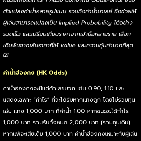
หน่วยเพื่อได้กำไร 1 หน่วย นอกจากนี้ OddsPortal ยังมี
ตัวแปลงค่าน้ำหลายรูปแบบ รวมถึงค่าน้ำมาเลย์ ซึ่งช่วยให้
ผู้เล่นสามารถแปลงเป็น Implied Probability ได้อย่าง
รวดเร็ว และเปรียบเทียบราคาจากเจ้ามือหลายราย เลือก
เดิมพันจากเส้นราคาที่ให้ value และความคุ้มค่ามากที่สุด
[2]
ค่าน้ำฮ่องกง (HK Odds)
ค่าน้ำฮ่องกงจะมีแต่ตัวเลขบวก เช่น 0.90, 1.10 และ
แสดงเฉพาะ “กำไร” ที่จะได้รับหากแทงถูก โดยไม่รวมทุน
เช่น แทง 1,000 บาท ที่ค่าน้ำ 1.00 หากชนะจะได้กำไร
1,000 บาท รวมรับทั้งหมด 2,000 บาท (รวมทุนเดิม)
หากแพ้จะเสียเต็ม 1,000 บาท ค่าน้ำฮ่องกงเหมาะกับผู้เล่น