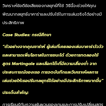
วิเคราะห์ข้อดีข้อเสียของกลยุทธ์ที่ใช้ วิธีนี้จะช่วยให้คุณ
พัฒนากลยุทธ์บาคาร่าและปรับใช้ในการเล่นจริงได้อย่างมี
ประสิทธิภาพ
Case Studies:
กรณีศึกษา
“
ตัวอย่างจากคุณซาร่าห์ ผู้เล่นที่เคยลองเล่นบาคาร่าวัววัว
และสามารถเพิ่มโอกาสในการชนะได้ ด้วยการทดลองใช้
สูตร Martingale และเลือกโต๊ะที่มีความเสี่ยงต่ำ จาก
ประสบการณ์ของเธอ การจดบันทึกและวิเคราะห์ผลการ
เล่นช่วยให้เธอปรับกลยุทธ์ได้อย่างมีประสิทธิภาพมากขึ้น”
ประเด็นสำคัญ:
การเรียนรู้กับความผันผวนของเกมและการปรับเปลี่ยนสูตร