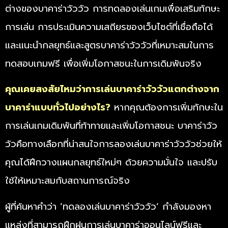
ต่างของบาคาร่าวัววัว การทดลองเล่นเกมเพื่อเสริมทักษะ
การเล่น การประเมินความเสถียรของเว็บไซต์ที่เชื่อถือได้
และแนะนำกลยุทธ์และสูตรบาคาร่าวัววัวที่เหมาะสมในการ
ทดสอบเกมฟรี เพื่อเพิ่มโอกาสชนะในการเดิมพันจริง
คุณเคยสงสัยไหมว่าการเล่นบาคาร่าวัววัวแตกต่างจาก
บาคาร่าแบบทั่วไปอย่างไร?
หากคุณต้องการเพิ่มทักษะใน
การเล่นเกมเดิมพันที่ท้าทายและเพิ่มโอกาสชนะ บาคาร่าวัว
วัวคือทางเลือกที่น่าสนใจการลองเล่นบาคาร่าวัววัวช่วยให้
คุณได้ฝึกวางแผนกลยุทธ์ใหม่ๆ ด้วยความมั่นใจ และปรับ
ใช้ให้เหมาะสมกับสถานการณ์จริง
ผู้ที่ค้นหาคำว่า ‘ทดลองเล่นบาคาร่าวัววัว’ กำลังมองหา
แหล่งที่สามารถฝึกฝนการเล่นบาคาร่าออนไลน์ฟรีและ