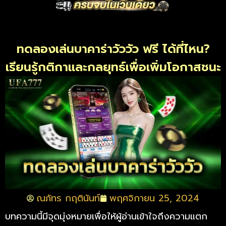
ทดลองเล่นบาคาร่าวัววัว ฟรี ได้ที่ไหน?
เรียนรู้กติกาและกลยุทธ์เพื่อเพิ่มโอกาสชนะ
ณภัทร กฤตินันท์
พฤศจิกายน 25, 2024
บทความนี้มีจุดมุ่งหมายเพื่อให้ผู้อ่านเข้าใจถึงความแตก