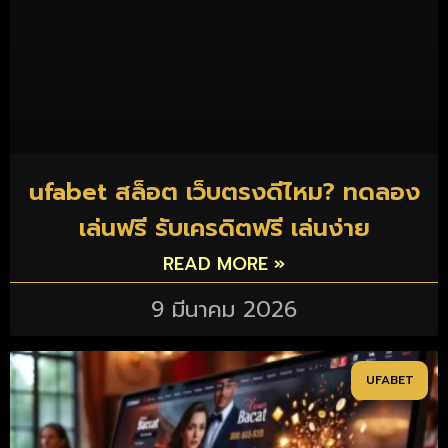
ufabet สล็อต เว็บตรงดีไหม? ทดลอง
เล่นฟรี รับเครดิตฟรี เล่นง่าย
READ MORE »
9 มีนาคม 2026
UFABET