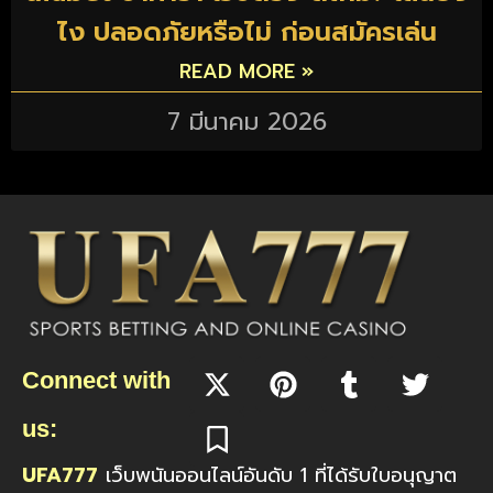
ไง ปลอดภัยหรือไม่ ก่อนสมัครเล่น
READ MORE »
7 มีนาคม 2026
Connect with
us:
UFA777
เว็บพนันออนไลน์อันดับ 1 ที่ได้รับใบอนุญาต