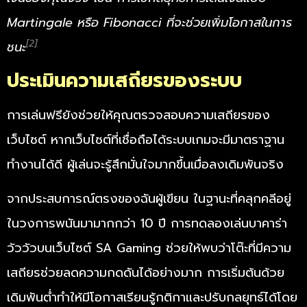
Martingale หรือ Fibonacci ที่จะช่วยเพิ่มโอกาสในการ
[2]
ชนะ
ประเมินความเสถียรของระบบ
การเล่นฟรียังช่วยให้คุณตรวจสอบความเสถียรของ
เว็บไซต์ หากเว็บไซต์ที่เชื่อถือได้ระบบเกมจะมีมาตราฐาน
ทำงานได้ดี ผู้เล่นจะรู้สึกมั่นใจมากขึ้นเมื่อลงเดิมพันจริง
จากประสบการณ์ตรงของฉันผู้เขียน ในฐานะที่คลุกคลีอยู่
ในวงการพนันมามากกว่า 10 ปี การทดลองเล่นบาคาร่า
วัววัวบนเว็บไซต์ SA Gaming ช่วยให้พบว่าโต๊ะที่มีความ
เสถียรช่วยลดความกดดันได้อย่างมาก การเริ่มต้นด้วย
เดิมพันต่ำทำให้มีโอกาสเรียนรู้กติกาและปรับกลยุทธ์ได้โดย