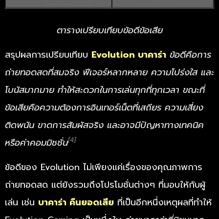
ตารางเปรียบเทียบข้อดีข้อเสีย
สรุปผลการเปรียบเทียบ
Evolution บาคาร่า
ข้อดีคือการ
ถ่ายทอดสดที่สมจริง ฟีเจอร์หลากหลาย ความโปร่งใส และ
โบนัสมากมาย ทำให้สะดวกในการเล่นทุกที่ทุกเวลา ขณะที่
ข้อเสียคือความต้องการอินเทอร์เน็ตที่เสถียร ความเสี่ยง
ติดพนัน ขาดการสัมผัสจริง และอาจมีปัญหาทางเทคนิค
[4]
หรือค่าคอมมิชชั่น
ข้อดีของ Evolution ไม่เพียงแค่เรื่องของคุณภาพการ
ถ่ายทอดสด แต่ยังรวมถึงโปรโมชั่นต่างๆ ที่มอบให้กับผู้
เล่น เช่น
บาคาร่า คืนยอดเสีย
ที่เป็นอีกหนึ่งเหตุผลที่ทำให้