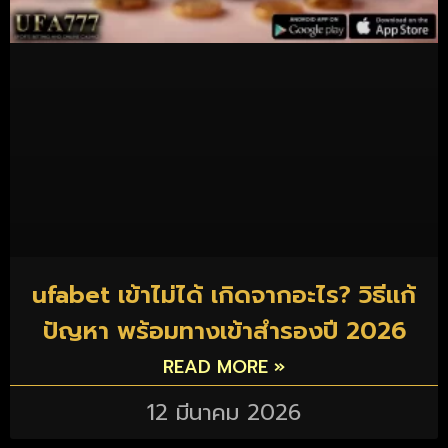
ufabet เข้าไม่ได้ เกิดจากอะไร? วิธีแก้
ปัญหา พร้อมทางเข้าสำรองปี 2026
READ MORE »
12 มีนาคม 2026