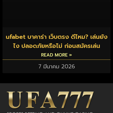
ufabet บาคาร่า เว็บตรง ดีไหม? เล่นยัง
ไง ปลอดภัยหรือไม่ ก่อนสมัครเล่น
READ MORE »
7 มีนาคม 2026