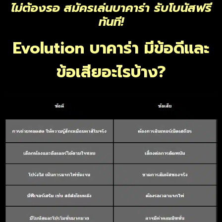
ไม่ต้องรอ
สมัครเล่นบาคาร่า
รับโบนัสฟรี
ทันที!
Evolution บาคาร่า มีข้อดีและ
ข้อเสียอะไรบ้าง?