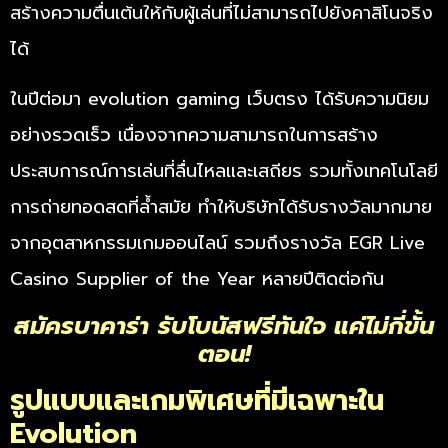
สร้างความตื่นเต้นให้กับผู้เล่นที่ไม่สามารถไปยังคาสิโนจริง
ได้
ในปีต่อมา evolution gaming เว็บตรง ได้รับความนิยม
อย่างรวดเร็ว เนื่องจากความสามารถในการสร้าง
ประสบการณ์การเล่นที่ลื่นไหลและเสถียร รวมทั้งเทคโนโลยี
การถ่ายทอดสดที่ล้ำสมัย ทำให้บริษัทได้รับรางวัลมากมาย
จากอุตสาหกรรมเกมออนไลน์ รวมถึงรางวัล EGR Live
Casino Supplier of the Year หลายปีติดต่อกัน
สมัครบาคาร่า
รับโบนัสฟรีทันใจ แค่ไม่กี่ขั้น
ตอน!
รูปแบบและเกมพิเศษที่มีเฉพาะใน
Evolution