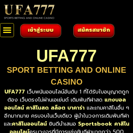
บาคาร่าออนไลน์
แทงบอลออนไลน์
คาสิโนออนไลน์
สล็อตออนไลน์
UFA777
SPORT BETTING AND ONLINE
CASINO
UFA777
เว็บพนันออนไลน์อันดับ 1 ที่ได้รับใบอนุญาตถูก
ต้อง เว็บตรงไม่ผ่านเอเย่นต์ เดิมพันกีฬาสด
แทงบอล
ออนไลน์
คาสิโนสด
สล็อต
บาคาร่า
และเกมคาสิโนอื่น ๆ
อีกมากมาย ครบจบในเว็บเดียว ผู้นำในวงการเดิมพันกีฬา
และ
คาสิโนออนไลน์
ยินดีนำเสนอ
Sportsbook
คาสิโน
ออนไลน์
ครบวงจรที่มีการแข่งขันกีฬามากกว่า 500