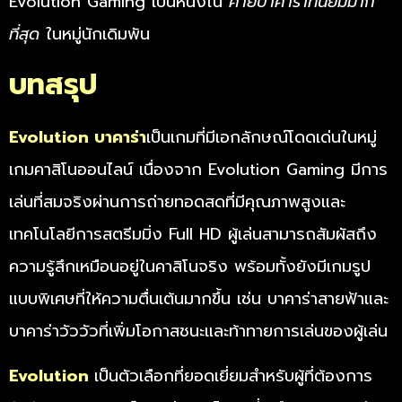
Evolution Gaming เป็นหนึ่งใน
ค่ายบาคาร่าที่นิยมมาก
ที่สุด
ในหมู่นักเดิมพัน
บทสรุป
Evolution บาคาร่า
เป็นเกมที่มีเอกลักษณ์โดดเด่นในหมู่
เกมคาสิโนออนไลน์ เนื่องจาก Evolution Gaming มีการ
เล่นที่สมจริงผ่านการถ่ายทอดสดที่มีคุณภาพสูงและ
เทคโนโลยีการสตรีมมิ่ง Full HD ผู้เล่นสามารถสัมผัสถึง
ความรู้สึกเหมือนอยู่ในคาสิโนจริง พร้อมทั้งยังมีเกมรูป
แบบพิเศษที่ให้ความตื่นเต้นมากขึ้น เช่น บาคาร่าสายฟ้าและ
บาคาร่าวัววัวที่เพิ่มโอกาสชนะและท้าทายการเล่นของผู้เล่น
Evolution
เป็นตัวเลือกที่ยอดเยี่ยมสำหรับผู้ที่ต้องการ