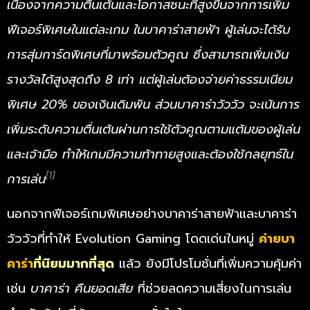
เนื่องจากความตื่นเต้นและโอกาสชนะที่สูงขึ้นจากการเพิ่ม
ฟีเจอร์พิเศษในแต่ละเกม ในบาคาร่าสายฟ้า ผู้เล่นจะได้รับ
การสุ่มการ์ดพิเศษที่มาพร้อมตัวคูณ ซึ่งสามารถเพิ่มเงิน
รางวัลได้สูงสุดถึง 8 เท่า แต่ผู้เล่นต้องจ่ายค่าธรรมเนียม
พิเศษ 20% ของเงินเดิมพัน​ ส่วนบาคาร่าวัววัว จะเน้นการ
เพิ่มระดับความตื่นเต้นผ่านการใช้ตัวคูณตามแต้มของผู้เล่น
และเจ้ามือ ทำให้เกมมีความท้าทายสูงและต้องใช้กลยุทธ์ใน
[1]
การเล่น​
นอกจากฟีเจอร์เกมพิเศษอย่างบาคาร่าสายฟ้าและบาคาร่า
วัววัวที่ทำให้ Evolution Gaming โดดเด่นในหมู่
ค่ายบา
คาร่า
ที่นิยมมากที่สุด
แล้ว ยังมีโปรโมชั่นที่เพิ่มความคุ้มค่า
เช่น
บาคาร่า คืนยอดเสีย
ที่ช่วยลดความเสี่ยงในการเล่น