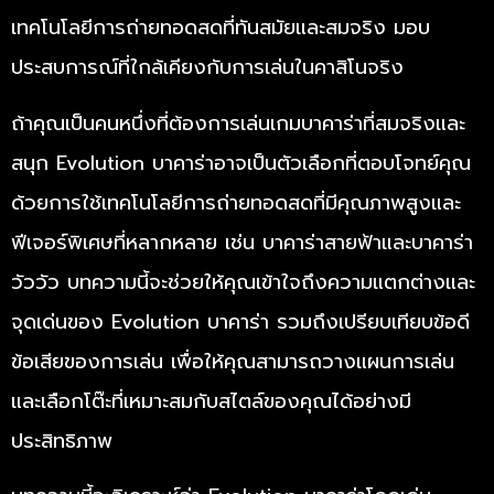
เทคโนโลยีการถ่ายทอดสดที่ทันสมัยและสมจริง มอบ
ประสบการณ์ที่ใกล้เคียงกับการเล่นในคาสิโนจริง
ถ้าคุณเป็นคนหนึ่งที่ต้องการเล่นเกมบาคาร่าที่สมจริงและ
สนุก Evolution บาคาร่าอาจเป็นตัวเลือกที่ตอบโจทย์คุณ
ด้วยการใช้เทคโนโลยีการถ่ายทอดสดที่มีคุณภาพสูงและ
ฟีเจอร์พิเศษที่หลากหลาย เช่น บาคาร่าสายฟ้าและบาคาร่า
วัววัว บทความนี้จะช่วยให้คุณเข้าใจถึงความแตกต่างและ
จุดเด่นของ Evolution บาคาร่า รวมถึงเปรียบเทียบข้อดี
ข้อเสียของการเล่น เพื่อให้คุณสามารถวางแผนการเล่น
และเลือกโต๊ะที่เหมาะสมกับสไตล์ของคุณได้อย่างมี
ประสิทธิภาพ