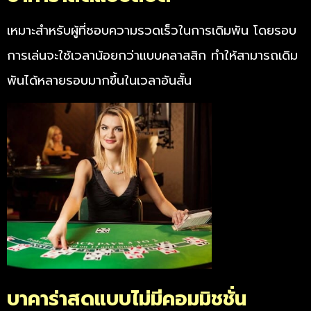
เหมาะสำหรับผู้ที่ชอบความรวดเร็วในการเดิมพัน โดยรอบ
การเล่นจะใช้เวลาน้อยกว่าแบบคลาสสิก ทำให้สามารถเดิม
พันได้หลายรอบมากขึ้นในเวลาอันสั้น
บาคาร่าสดแบบไม่มีคอมมิชชั่น