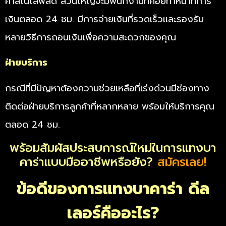
คาสิโนไลฟ์สด ส่วนใหญ่จะมีพนักงานที่คอยทำหน้าที่การ
เงินตลอด 24 ชม. มีการจ่ายเงินที่รวดเร็วและรองรับ
หลายวิธีการถอนเงินเพื่อความสะดวกของคุณ
ฝ่ายบริการ
กรณีที่มีปัญหาต้องความช่วยเหลือที่เร่งด่วนมีช่องทาง
ติดต่อฝ่ายบริการลูกค้าที่หลากหลาย พร้อมให้บริการคุณ
ตลอด 24 ชม.
พร้อมสัมผัสประสบการณ์ใหม่ในการแทงบา
คาร่าแบบมืออาชีพหรือยัง?
สมัครเลย!
ข้อดีของการแทงบาคาร่า ดีล
เลอร์คืออะไร?