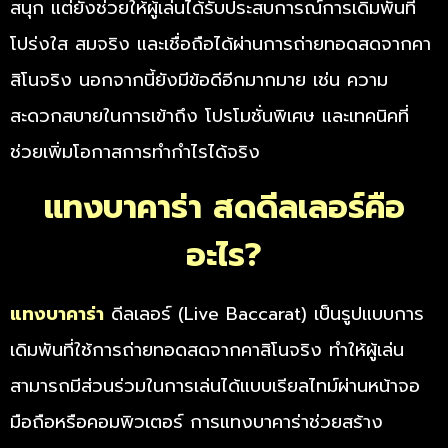
สนุก แต่ยังช่วยให้ผู้เล่นได้รับประสบการณ์การเดิมพันที่
โปร่งใส สมจริง และเชื่อถือได้ผ่านการถ่ายทอดสดจากคา
สิโนจริง นอกจากนี้ยังมีข้อดีอีกมากมาย เช่น ความ
สะดวกสบายในการเข้าถึง โปรโมชั่นพิเศษ และเทคนิคที่
ช่วยเพิ่มโอกาสการทำกำไรได้จริง
แทงบาคาร่า สดดีลเลอร์คือ
อะไร?
แทงบาคาร่า
ดีลเลอร์ (Live Baccarat) เป็นรูปแบบการ
เดิมพันที่ใช้การถ่ายทอดสดจากคาสิโนจริง ทำให้ผู้เล่น
สามารถมีส่วนร่วมในการเล่นได้แบบเรียลไทม์ผ่านหน้าจอ
มือถือหรือคอมพิวเตอร์ การแทงบาคาร่าช่วยสร้าง