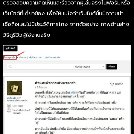
ตรวจสอบความคิดเห็นและรีวิวจากผู้เล่นจริงในฟอรั่มหรือ
เว็บไซต์ที่เกี่ยวข้อง เพื่อให้แน่ใจว่าเว็บไซต์นั้นมีความน่า
เชื่อถือและไม่มีประวัติการโกง จากตัวอย่าง ภาพด้านล่าง
วิธีดูรีวิวผู้ใช้งานจริง