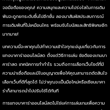
จอมือถือของคุณ! ความสนุกและความโปร่งใสในการเดิม
พันจะถูกยกระดับขึ้นไปอีกขั้น ลองมาสัมผัสประสบการณ์
การเดิมพันที่ไม่เหมือนใคร พร้อมรับโบนัสและสิทธิพิเศษอีก
มากมาย!
บทความนี้จะพาคุณไปทำความเข้าใจทุกแง่มุมเกี่ยวกับการ
แทงบาคาร่าออนไลน์สด ตั้งแต่วิธีการเล่น ข้อดีของเกมบา
คาร่าสด เทคนิคการทำกำไร รวมถึงการเลือกเว็บไซต์ที่มี
ความน่าเชื่อถือและมีใบอนุญาตเพื่อให้คุณสามารถตัดสินใจ
เลือกเว็บที่ดีที่สุดได้ ไม่ว่าคุณจะเป็นมือใหม่หรือเซียนบาคา
ร่าก็สามารถนำไปปรับใช้ได้ทันที
การแทงบาคาร่าออนไลน์สดไม่ใช่แค่การเล่นเกมเพื่อความ