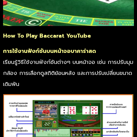
How To Play Baccarat YouTube
การใช้งานฟังก์ชันบนหน้าจอบาคาร่าสด
เรียนรู้วิธีใช้งานฟังก์ชันต่างๆ บนหน้าจอ เช่น การปรับมุม
กล้อง การเลือกดูสถิติย้อนหลัง และการปรับเปลี่ยนขนาด
เดิมพัน