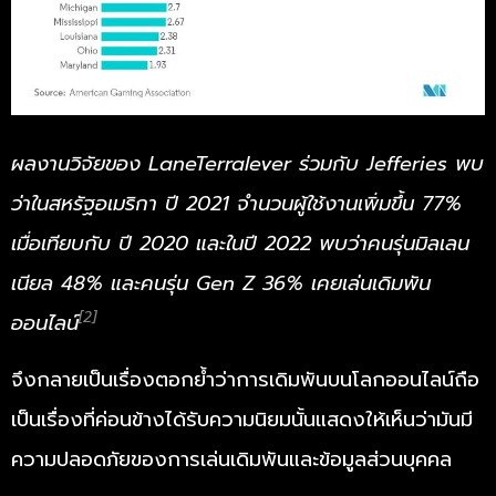
ผลงานวิจัยของ LaneTerralever ร่วมกับ Jefferies พบ
ว่าในสหรัฐอเมริกา ปี 2021 จำนวนผู้ใช้งานเพิ่มขึ้น 77%
เมื่อเทียบกับ ปี 2020 และในปี 2022 พบว่าคนรุ่นมิลเลน
เนียล 48% และคนรุ่น Gen Z 36% เคยเล่นเดิมพัน
[2]
ออนไลน์​
จึงกลายเป็นเรื่องตอกย้ำว่าการเดิมพันบนโลกออนไลน์ถือ
เป็นเรื่องที่ค่อนข้างได้รับความนิยมนั้นแสดงให้เห็นว่ามันมี
ความปลอดภัยของการเล่นเดิมพันและข้อมูลส่วนบุคคล