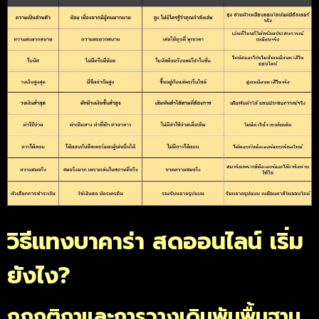
วิธีแทงบาคาร่า สดออนไลน์ เริ่ม
ยังไง?
กฎกติกาและการวางเดิมพันพื้นฐาน