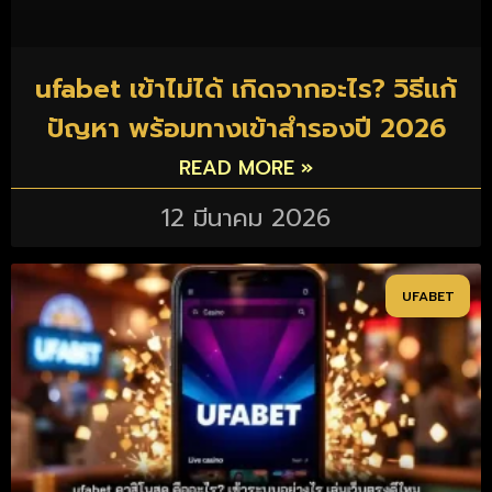
ufabet เข้าไม่ได้ เกิดจากอะไร? วิธีแก้
ปัญหา พร้อมทางเข้าสำรองปี 2026
READ MORE »
12 มีนาคม 2026
UFABET