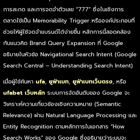
การสะกด และการจดจำตัวเลข “777” ซึ่งในเชิงการ
ตลาดใช้เป็น Memorability Trigger หรือองค์ประกอบที่
ช่วยให้ผู้ใช้จดจำแบรนด์ได้ง่ายขึ้น หลักการนี้สอดคล้อง
กับแนวคิด Brand Query Expansion ที่ Google
อธิบายในหัวข้อ Navigational Search Intent (Google
Search Central – Understanding Search Intent)
เมื่อผู้ใช้ค้นหา
ufa
,
ยูฟ่าเบท
,
ยูฟ่าเบทเว็บตรง
, หรือ
ufabet เว็บหลัก
ระบบการจัดอันดับของ Google จะ
วิเคราะห์ความเกี่ยวข้องเชิงความหมาย (Semantic
Relevance) ผ่าน Natural Language Processing และ
Entity Recognition ตามหลักการในเอกสาร “How
Search Works” ของ Google ซึ่งอธิบายว่าระบบจะ