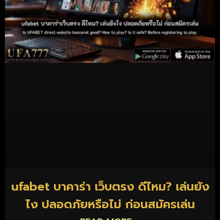
ufabet บาคาร่า เว็บตรง ดีไหม? เล่นยัง
ไง ปลอดภัยหรือไม่ ก่อนสมัครเล่น