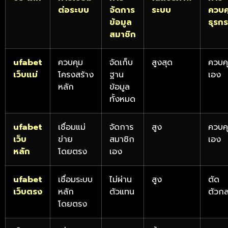
ต่อระบบ
จัดการ
ระบบ
ควบค
ข้อมูล
ธุรก
สมาชิก
ufabet
ควบคุม
จัดเก็บ
สูงสุด
ควบค
เว็บแม่
โครงสร้าง
ฐาน
เอง
หลัก
ข้อมูล
ทั้งหมด
ufabet
เชื่อมแม่
จัดการ
สูง
ควบค
เว็บ
ข่าย
สมาชิก
เอง
หลัก
โดยตรง
เอง
ufabet
เชื่อมระบบ
ไม่ผ่าน
สูง
ตัด
เว็บตรง
หลัก
ตัวแทน
ตัวก
โดยตรง