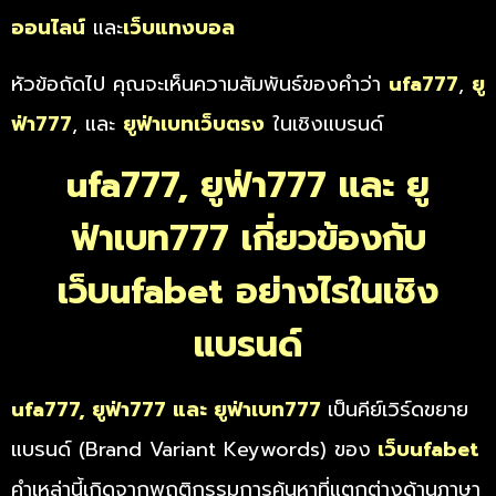
ออนไลน์
และ
เว็บแทงบอล
หัวข้อถัดไป คุณจะเห็นความสัมพันธ์ของคำว่า
ufa777
,
ยู
ฟ่า777
, และ
ยูฟ่าเบทเว็บตรง
ในเชิงแบรนด์
ufa777, ยูฟ่า777 และ ยู
ฟ่าเบท777 เกี่ยวข้องกับ
เว็บufabet อย่างไรในเชิง
แบรนด์
ufa777, ยูฟ่า777 และ ยูฟ่าเบท777
เป็นคีย์เวิร์ดขยาย
แบรนด์ (Brand Variant Keywords) ของ
เว็บufabet
คำเหล่านี้เกิดจากพฤติกรรมการค้นหาที่แตกต่างด้านภาษา