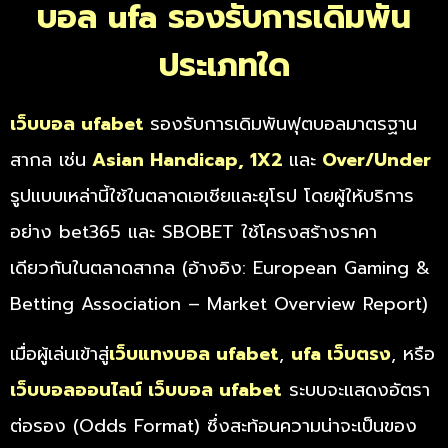
บอล ufa รองรับการเดิมพัน
ประเภทใด
เว็บบอล ufabet
รองรับการเดิมพันฟุตบอลมาตรฐาน
สากล เช่น
Asian Handicap, 1X2
และ
Over/Under
รูปแบบเหล่านี้ใช้ในตลาดเอเชียและยุโรป โดยผู้ให้บริการ
อย่าง bet365 และ SBOBET ใช้โครงสร้างราคา
เดียวกันในตลาดสากล (อ้างอิง: European Gaming &
Betting Association – Market Overview Report)
เมื่อผู้เล่นเข้าสู่
เว็บแทงบอล ufabet
,
ufa เว็บตรง
, หรือ
เว็บบอลออนไลน์ เว็บบอล ufabet
ระบบจะแสดงอัตรา
ต่อรอง (Odds Format) ซึ่งสะท้อนความน่าจะเป็นของ