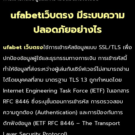
ufabetเว็บตรง มีระบบความ
ปลอดภัยอย่างไร
ufabet เว็บตรง
ใช้การเข้ารหัสข้อมูลแบบ SSL/TLS เพื่อ
ปกป้องข้อมูลผู้ใช้และธุรกรรมทางการเงิน การเข้ารหัสนี้
ทำให้ข้อมูลที่ส่งระหว่างผู้เล่นกับเซิร์ฟเวอร์ไม่สามารถอ่าน
ได้โดยบุคคลที่สาม มาตรฐาน TLS 1.3 ถูกกำหนดโดย
Internet Engineering Task Force (IETF) ในเอกสาร
RFC 8446 ซึ่งระบุขั้นตอนการเข้ารหัส การตรวจสอบ
ความถูกต้อง (Authentication) และการป้องกันการ
ดักฟังข้อมูล (IETF RFC 8446 – The Transport
Layer Security Protocol)