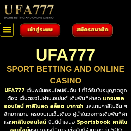
บาคาร่าออนไลน์
แทงบอลออนไลน์
คาสิโนออนไลน์
สล็อตออนไลน์
UFA777
SPORT BETTING AND ONLINE
CASINO
UFA777
เว็บพนันออนไลน์อันดับ 1 ที่ได้รับใบอนุญาตถูก
ต้อง เว็บตรงไม่ผ่านเอเย่นต์ เดิมพันกีฬาสด
แทงบอล
ออนไลน์
คาสิโนสด
สล็อต
บาคาร่า
และเกมคาสิโนอื่น ๆ
อีกมากมาย ครบจบในเว็บเดียว ผู้นำในวงการเดิมพันกีฬา
และ
คาสิโนออนไลน์
ยินดีนำเสนอ
Sportsbook
คาสิโน
ออนไลน์
ครบวงจรที่มีการแข่งขันกีฬามากกว่า 500