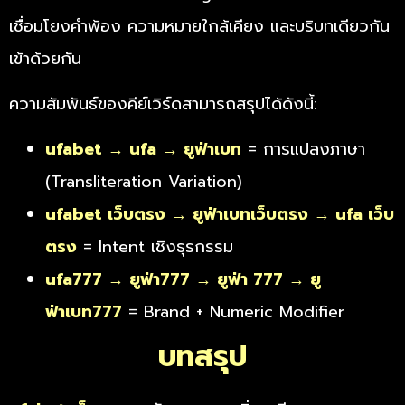
เชื่อมโยงคำพ้อง ความหมายใกล้เคียง และบริบทเดียวกัน
เข้าด้วยกัน
ความสัมพันธ์ของคีย์เวิร์ดสามารถสรุปได้ดังนี้:
ufabet → ufa → ยูฟ่าเบท
= การแปลงภาษา
(Transliteration Variation)
ufabet เว็บตรง → ยูฟ่าเบทเว็บตรง → ufa เว็บ
ตรง
= Intent เชิงธุรกรรม
ufa777 → ยูฟ่า777 → ยูฟ่า 777 → ยู
ฟ่าเบท777
= Brand + Numeric Modifier
บทสรุป