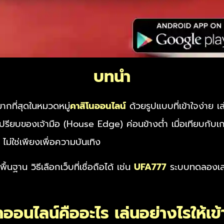
บทนำ
ากที่สุดในหมวดหมู่
คาสิโนออนไลน์
ด้วยรูปแบบที่เข้าใจง่าย เ
ด้เปรียบของเจ้ามือ (House Edge) ค่อนข้างต่ำ เมื่อเทียบกับ
 ไม่ใช่เพียงเพื่อความบันเทิง
พื้นฐาน วิธีเลือกเว็บที่เชื่อถือได้ เช่น
UFA777
ระบบทดลองเล่น
าออนไลน์คืออะไร เล่นอย่างไรให้เข้