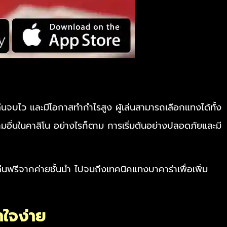
ล่นจบไว และมีโอกาสทำกำไรสูง ผู้เล่นสามารถเลือกแทงได้ทั้ง
เกมอื่นในคาสิโน อย่างไรก็ตาม การเริ่มต้นอย่างปลอดภัยและมี
ฟรีจากค่ายชั้นนำ ไปจนถึงเทคนิคแทงบาคาร่าเพื่อเพิ่ม
าใจง่าย