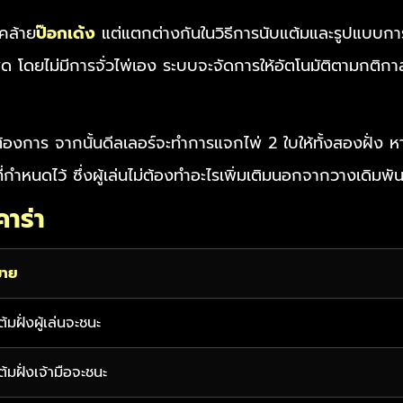
คล้าย
ป๊อกเด้ง
แต่แตกต่างกันในวิธีการนับแต้มและรูปแบบการเ
สุด โดยไม่มีการจั่วไพ่เอง ระบบจะจัดการให้อัตโนมัติตามกติก
ต้องการ จากนั้นดีลเลอร์จะทำการแจกไพ่ 2 ใบให้ทั้งสองฝั่ง 
่กำหนดไว้ ซึ่งผู้เล่นไม่ต้องทำอะไรเพิ่มเติมนอกจากวางเดิมพันเ
าร่า
มาย
้มฝั่งผู้เล่นจะชนะ
้มฝั่งเจ้ามือจะชนะ