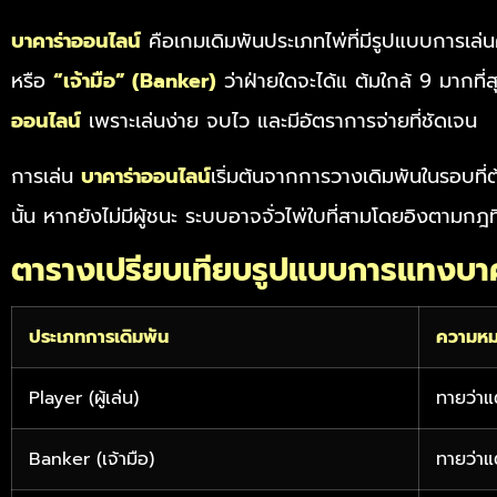
บาคาร่าออนไลน์
คือเกมเดิมพันประเภทไพ่ที่มีรูปแบบการเล่น
หรือ
“เจ้ามือ” (Banker)
ว่าฝ่ายใดจะได้แ ต้มใกล้ 9 มากที่
ออนไลน์
เพราะเล่นง่าย จบไว และมีอัตราการจ่ายที่ชัดเจน
การเล่น
บาคาร่าออนไลน์
เริ่มต้นจากการวางเดิมพันในรอบที่
นั้น หากยังไม่มีผู้ชนะ ระบบอาจจั่วไพ่ใบที่สามโดยอิงตามกฎที
ตารางเปรียบเทียบรูปแบบการแทงบาค
ประเภทการเดิมพัน
ความห
Player (ผู้เล่น)
ทายว่าแต
Banker (เจ้ามือ)
ทายว่าแต