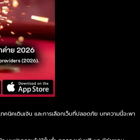
เทคนิคเดินเงิน และการเลือกเว็บที่ปลอดภัย บทความนี้จะพา