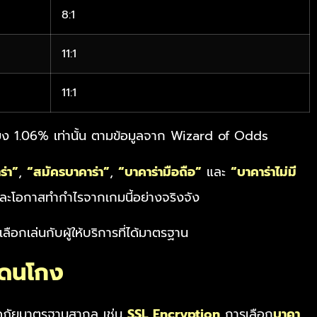
8:1
11:1
11:1
ยง 1.06% เท่านั้น ตามข้อมูลจาก Wizard of Odds
่า”
,
“สมัครบาคาร่า”
,
“บาคาร่ามือถือ”
และ
“บาคาร่าไม่มี
ละโอกาสทำกำไรจากเกมนี้อย่างจริงจัง
ือกเล่นกับผู้ให้บริการที่ได้มาตรฐาน
่โดนโกง
ลอดภัยมาตรฐานสากล เช่น
SSL Encryption
การเลือก
บาคา